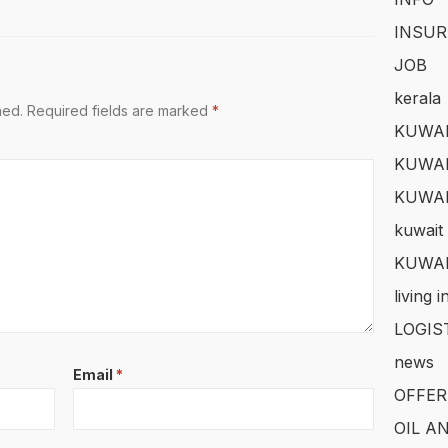
INSUR
JOB
kerala
hed.
Required fields are marked
*
KUWAI
KUWAI
KUWA
kuwait 
KUWAI
living 
LOGIS
news
Email
*
OFFER
OIL A