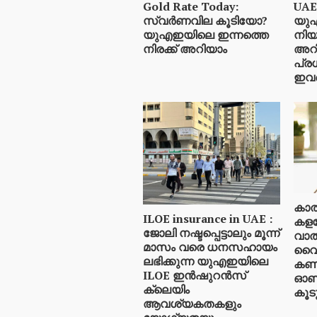
Gold Rate Today:
UAE
സ്വര്‍ണവില കൂടിയോ?
യു
യുഎഇയിലെ ഇന്നത്തെ
നിയ
നിരക്ക് അറിയാം
അറി
പ്രധ
ഇവ
കാത
ILOE insurance in UAE :
കളയ
ജോലി നഷ്ടപ്പെട്ടാലും മൂന്ന്
വാത
മാസം വരെ ധനസഹായം
വൈദ
ലഭിക്കുന്ന യുഎഇയിലെ
കണക
ILOE ഇൻഷുറൻസ്
ഓണ
ക്ലെയിം
കൂടു
ആവശ്യകതകളും