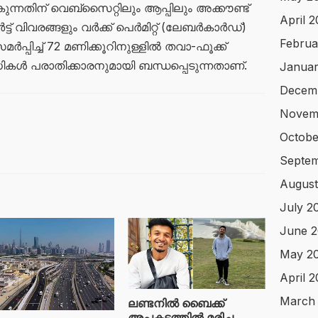
്നതിന് വെബ്സൈറ്റിലും ആപ്പിലും അക്കൗണ്ട്
April 
് വിവരങ്ങളും വർക്ക് പെർമിറ്റ് (ലേബർകാർഡ്)
Februa
്പിച്ച് 72 മണിക്കൂറിനുള്ളിൽ തവാ-ഫൂക്ക്
ിധികൾ പരാതിക്കാരനുമായി ബന്ധപ്പെടുന്നതാണ്.
Januar
Decem
Novem
Octobe
Septem
August
July 2
June 2
May 2
April 
March
ലണ്ടനിൽ ബെെക്ക്
അപകടത്തിൽ മരിച്ച