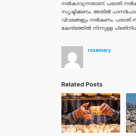
നൽകാവുന്നതാണ്. പരാതി നൽകുന
സൃഷ്ടിക്കണം. അതിൽ പാസ്പോർട്ട
വിവരങ്ങളും നൽകണം. പരാതി സമർപ
കേന്ദ്രത്തിൽ നിന്നുളള പ്രതിന
rosemary
Related Posts