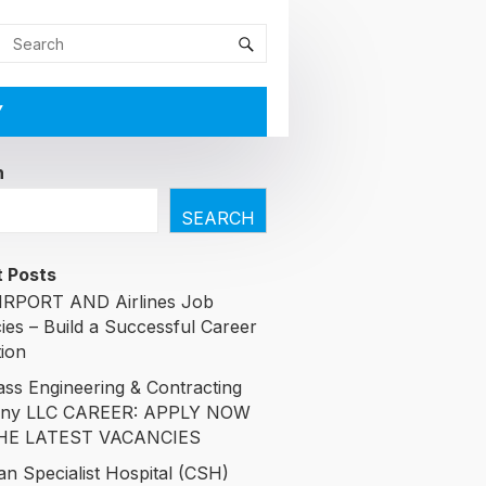
Y
h
SEARCH
 Posts
RPORT AND Airlines Job
ies – Build a Successful Career
tion
ass Engineering & Contracting
ny LLC CAREER: APPLY NOW
HE LATEST VACANCIES
an Specialist Hospital (CSH)