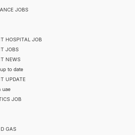
ANCE JOBS
T HOSPITAL JOB
T JOBS
IT NEWS
up to date
T UPDATE
in uae
TICS JOB
ND GAS