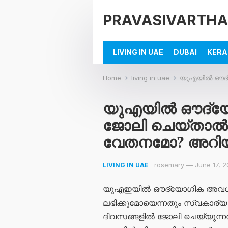
PRAVASIVARTHA
LIVING IN UAE
DUBAI
KERA
Home
living in uae
യുഎയിൽ ഔദ്യോ​ഗ
യുഎയിൽ ഔദ്യോ
ജോലി ചെയ്താ
വേതനമോ? അറിയ
rosemary
—
June 17, 
LIVING IN UAE
യുഎഇയിൽ ഔദ്യോ​ഗിക അവധി
ലഭിക്കുമോയെന്നതും സ്വകാര്
ദിവസങ്ങളിൽ ജോലി ചെയ്യുന്