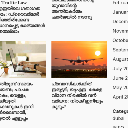
 Traffic Law
Februa
യുവാവിന്റെ
എഇയിലെ ഗതാഗത
അന്ത്യകർമ്മം
Januar
മം; ഡ്രൈവർമാർ
ഷാർജയിൽ നടന്നു
ഞ്ഞിരിക്കേണ്ട
Decem
ാനപ്പെട്ട കാര്യങ്ങൾ
യെല്ലാം
Novem
Octobe
Septe
August
July 2
June 
്തിരുന്ന് സമയം
പ്രവാസികൾക്കിത്
May 2
േണ്ട; പാചക
ഇരുട്ടടി; യുഎഇ–കേരള
കം, വെള്ളം,
വിമാന നിരക്കിൽ വൻ
April 
്യുതി
വർധന; നിരക്ക് ഇനിയും
്ഷനുകള്‍ ഇനി
കൂടും?
Catego
്‍ലൈനായി;
തല്‍ എളുപ്പം
dubai
INFO