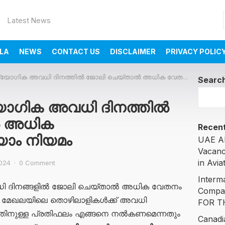
Latest News
LA
NEWS
CONTACT US
DISCLAIMER
PRIVACY POLIC
ിക അവധി ദിനത്തിൽ ജോലി ചെയ്താൽ അധിക വേതനമോ? അറിയാം നിയമം
Searc
​ഗിക അവധി ദിനത്തിൽ
ൽ അധിക
Recent
ാം നിയമം
UAE AI
Vacanc
in Avia
2024
·
0 Comment
Interm
 ദിനങ്ങളിൽ ജോലി ചെയ്താൽ അധിക വേതനം
Compa
യ മേഖലയിലെ തൊഴിലാളികൾക്ക് അവധി
FOR T
നതിനുള്ള പ്രതിഫലം എങ്ങനെ നൽകണമെന്നതും
Canadi