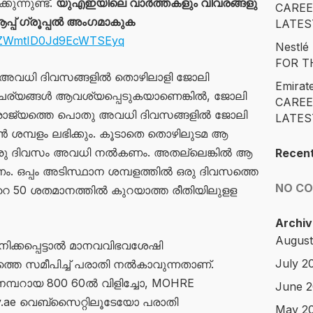
ുന്നുണ്ട്.
യുഎഇയിലെ വാർത്തകളും വിവരങ്ങളു
CAREE
പ്പ് ഗ്രൂപ്പൽ അംഗമാകുക
LATES
PixZWmtID0Jd9EcWTSEyq
Nestl
FOR T
അവധി ദിവസങ്ങളിൽ തൊഴിലാളി ജോലി
Emirat
ര്യങ്ങൾ ആവശ്യപ്പെടുകയാണെങ്കിൽ, ജോലി
CAREE
്ല. രാജ്യത്തെ പൊതു അവധി ദിവസങ്ങളിൽ ജോലി
LATES
വൻ ശമ്പളം ലഭിക്കും. കൂടാതെ തൊഴിലുടമ ആ
റൊരു ദിവസം അവധി നൽകണം. അതല്ലെങ്കിൽ ആ
Recen
ഒപ്പം അടിസ്ഥാന ശമ്പളത്തിൽ ഒരു ദിവസത്തെ
NO C
50 ശതമാനത്തിൽ കുറയാത്ത രീതിയിലുളള
Archiv
August
ക്കപ്പെട്ടാൽ മാനവവിഭവശേഷി
July 2
തെ സമീപിച്ച് പരാതി നൽകാവുന്നതാണ്.
നമ്പറായ 800 60ൽ വിളിച്ചോ, MOHRE
June 
v.ae വെബ്സൈറ്റിലൂടേയോ പരാതി
May 2