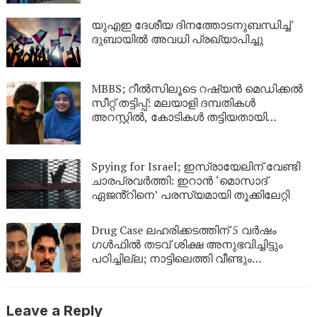
യുഎഇ ദേശീയ ദിനത്തോടനുബന്ധിച്ച്
ദുബായിൽ അവധി പ്രഖ്യാപിച്ചു
MBBS; റീൽസിലൂടെ റഷ്യൻ മെഡിക്കൽ
സീറ്റ് തട്ടിപ്പ്: മലയാളി ദമ്പതികൾ
അറസ്റ്റിൽ, കോടികൾ തട്ടിയതായി
ആരോപണം
Spying for Israel; ഇസ്രായേലിന് വേണ്ടി
ചാരപ്രവർത്തി: ഇറാൻ ‘മൊസാദ്
ഏജൻ്റിനെ’ പരസ്യമായി തൂക്കിലേറ്റി
Drug Case ലഹരിക്കടത്തിന് 5 വർഷം
ഗൾഫിൽ തടവ് ശിക്ഷ അനുഭവിച്ചിട്ടും
പഠിച്ചില്ല; നാട്ടിലെത്തി വീണ്ടും
ലഹരികടത്ത്, പിടിയിൽ
Leave a Reply