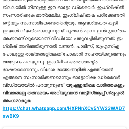
ജില്ലയിൽ നിന്നുള്ള ഈ ഓട്ടോ ഡ്രൈവർ. ഇം​ഗ്ലീഷിൽ
സംസാരിക്കുക മാത്രമല്ല, ഇം​ഗ്ലീഷ് ഭാഷ പഠിക്കേണ്ടതി​
ന്റെയും സംസാരിക്കേണ്ടതി​ന്റെയും ആവശ്യകത കൂടി
ഇയാൾ വ്യക്തമാക്കുന്നുണ്ട്. ഭൂഷൺ എന്ന ഇൻസ്റ്റാഗ്രാം
അക്കൗണ്ടിലൂടെയാണ് വീഡിയോ പങ്കുവച്ചിരിക്കുന്നത്. ഇം​
ഗ്ലീഷ് അറിഞ്ഞിരുന്നാൽ ലണ്ടൻ, പാരീസ്, യുഎസ്എ
പോലുള്ള രാജ്യങ്ങളിലേക്ക് പോകാൻ സഹായിക്കുമെന്നും
അദ്ദേഹം പറയുന്നു. ഇം​ഗ്ലീഷ അന്താരാഷ്ട്ര
ഭാഷയാണെന്നും വിദേശ രാജ്യങ്ങളിൽ എത്തിയാല്‍
എങ്ങനെ സംസാരിക്കണമെന്നും ഓട്ടോറിക്ഷ ഡ്രൈവർ
വീഡിയോയിൽ പറയുന്നുണ്ട്.
യുഎഇയിലെ വാർത്തകളും
വിവരങ്ങളു തത്സമയം അറിയുവാൻ വാട്ട്‌സ്ആപ്പ് ഗ്രൂപ്പൽ
അംഗമാകുക
https://chat.whatsapp.com/HXPNnXCv5YW23WAD7
xwBK9