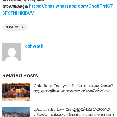
അംഗമാകുക
https://chat.whatsapp.com/Gng8TrrjGT
6FCFNH1KiDVV
DUBAI COURT
ashwathi
Related Posts
Gold Rate Today: സ്വര്‍ണവില കൂടിയോ?
യുഎഇയിലെ ഇന്നത്തെ നിരക്ക് അറിയാം
UAE Traffic Law യുഎഇയിലെ ഗതാഗത
നിയമം; ഡ്രൈവർമാർ അറിഞ്ഞിരിക്കേണ്ട