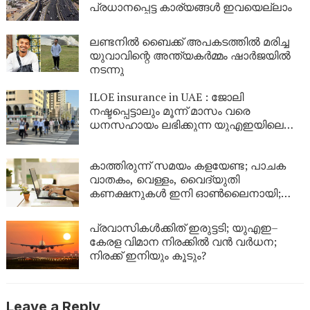
പ്രധാനപ്പെട്ട കാര്യങ്ങൾ ഇവയെല്ലാം
ലണ്ടനിൽ ബെെക്ക് അപകടത്തിൽ മരിച്ച
യുവാവിന്റെ അന്ത്യകർമ്മം ഷാർജയിൽ
നടന്നു
ILOE insurance in UAE : ജോലി
നഷ്ടപ്പെട്ടാലും മൂന്ന് മാസം വരെ
ധനസഹായം ലഭിക്കുന്ന യുഎഇയിലെ
ILOE ഇൻഷുറൻസ് ക്ലെയിം
ആവശ്യകതകളും യോഗ്യതയും
കാത്തിരുന്ന് സമയം കളയേണ്ട; പാചക
വാതകം, വെള്ളം, വൈദ്യുതി
കണക്ഷനുകള്‍ ഇനി ഓണ്‍ലൈനായി;
കൂടുതല്‍ എളുപ്പം
പ്രവാസികൾക്കിത് ഇരുട്ടടി; യുഎഇ–
കേരള വിമാന നിരക്കിൽ വൻ വർധന;
നിരക്ക് ഇനിയും കൂടും?
Leave a Reply