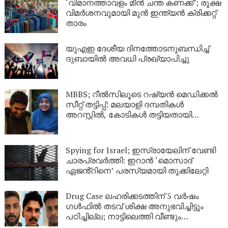
‘വിമാനത്താവളം മീന്‍ ചന്ത കണക്ക്’; രൂക്ഷ
വിമര്‍ശനവുമായി മുന്‍ ഇന്ത്യന്‍ ക്രിക്കറ്റ്
താരം
യുഎഇ ദേശീയ ദിനത്തോടനുബന്ധിച്ച്
ദുബായിൽ അവധി പ്രഖ്യാപിച്ചു
MBBS; റീൽസിലൂടെ റഷ്യൻ മെഡിക്കൽ
സീറ്റ് തട്ടിപ്പ്: മലയാളി ദമ്പതികൾ
അറസ്റ്റിൽ, കോടികൾ തട്ടിയതായി
ആരോപണം
Spying for Israel; ഇസ്രായേലിന് വേണ്ടി
ചാരപ്രവർത്തി: ഇറാൻ ‘മൊസാദ്
ഏജൻ്റിനെ’ പരസ്യമായി തൂക്കിലേറ്റി
Drug Case ലഹരിക്കടത്തിന് 5 വർഷം
ഗൾഫിൽ തടവ് ശിക്ഷ അനുഭവിച്ചിട്ടും
പഠിച്ചില്ല; നാട്ടിലെത്തി വീണ്ടും
ലഹരികടത്ത്, പിടിയിൽ