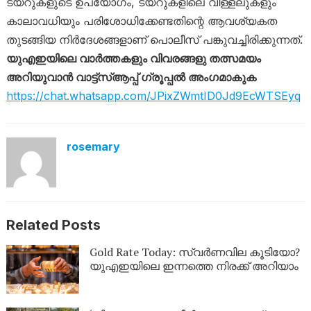
ടയറുകളുടെ ഉപയോ​ഗം, ടയറുകളിലെ വിള്ളലുകളും
കാലാവധിയും പരിശോധിക്കേണ്ടതി​ന്റെ ആവശ്യകത
തുടങ്ങിയ നിർദേശങ്ങളാണ് പൊലീസ് പങ്കുവച്ചിരിക്കുന്നത്.
യുഎഇയിലെ വാർത്തകളും വിവരങ്ങളു തത്സമയം
അറിയുവാൻ വാട്ട്‌സ്ആപ്പ് ഗ്രൂപ്പൽ അംഗമാകുക
https://chat.whatsapp.com/JPixZWmtID0Jd9EcWTSEyq
rosemary
Related Posts
Gold Rate Today: സ്വര്‍ണവില കൂടിയോ?
യുഎഇയിലെ ഇന്നത്തെ നിരക്ക് അറിയാം