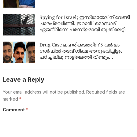
ആരോപണം
Spying for Israel; ഇസ്രായേലിന് വേണ്ടി
ചാരപ്രവർത്തി: ഇറാൻ ‘മൊസാദ്
ഏജൻ്റിനെ’ പരസ്യമായി തൂക്കിലേറ്റി
Drug Case ലഹരിക്കടത്തിന് 5 വർഷം
ഗൾഫിൽ തടവ് ശിക്ഷ അനുഭവിച്ചിട്ടും
പഠിച്ചില്ല; നാട്ടിലെത്തി വീണ്ടും
ലഹരികടത്ത്, പിടിയിൽ
Leave a Reply
Your email address will not be published.
Required fields are
marked
*
Comment
*