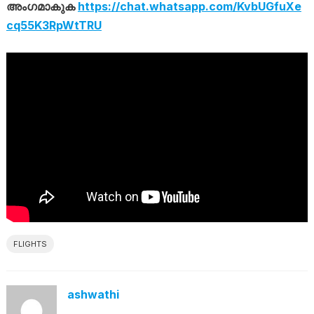
അംഗമാകുക
https://chat.whatsapp.com/KvbUGfuXe
cq55K3RpWtTRU
FLIGHTS
ashwathi