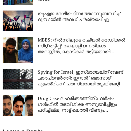
യുഎഇ ദേശീയ ദിനത്തോടനുബന്ധിച്ച്
ദുബായിൽ അവധി പ്രഖ്യാപിച്ചു
MBBS; റീൽസിലൂടെ റഷ്യൻ മെഡിക്കൽ
സീറ്റ് തട്ടിപ്പ്: മലയാളി ദമ്പതികൾ
അറസ്റ്റിൽ, കോടികൾ തട്ടിയതായി
ആരോപണം
Spying for Israel; ഇസ്രായേലിന് വേണ്ടി
ചാരപ്രവർത്തി: ഇറാൻ ‘മൊസാദ്
ഏജൻ്റിനെ’ പരസ്യമായി തൂക്കിലേറ്റി
Drug Case ലഹരിക്കടത്തിന് 5 വർഷം
ഗൾഫിൽ തടവ് ശിക്ഷ അനുഭവിച്ചിട്ടും
പഠിച്ചില്ല; നാട്ടിലെത്തി വീണ്ടും
ലഹരികടത്ത്, പിടിയിൽ