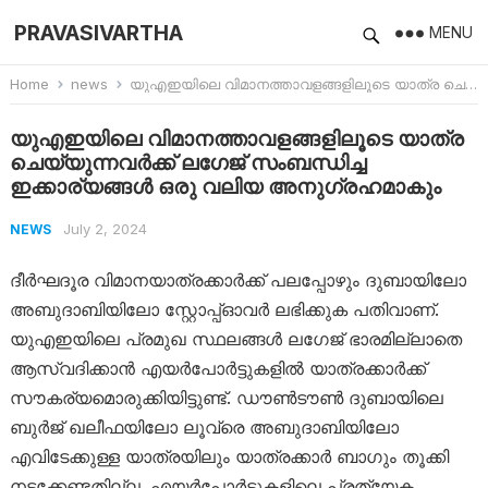
PRAVASIVARTHA
MENU
Home
news
യുഎഇയിലെ വിമാനത്താവളങ്ങളിലൂടെ യാത്ര ചെയ്യുന്നവർക്ക് ല​ഗേജ് സംബന്ധിച്ച ഇക്കാര്യങ്ങൾ ഒരു വലിയ അനു​ഗ്രഹമാകും
യുഎഇയിലെ വിമാനത്താവളങ്ങളിലൂടെ യാത്ര
ചെയ്യുന്നവർക്ക് ല​ഗേജ് സംബന്ധിച്ച
ഇക്കാര്യങ്ങൾ ഒരു വലിയ അനു​ഗ്രഹമാകും
July 2, 2024
NEWS
ദീർഘദൂര വിമാനയാത്രക്കാർക്ക് പലപ്പോഴും ദുബായിലോ
അബുദാബിയിലോ സ്റ്റോപ്പ്ഓവർ ലഭിക്കുക പതിവാണ്.
യുഎഇയിലെ പ്രമുഖ സ്ഥലങ്ങൾ ല​ഗേജ് ഭാരമില്ലാതെ
ആസ്വദിക്കാൻ എയർപോർട്ടുകളിൽ യാത്രക്കാർക്ക്
സൗകര്യമൊരുക്കിയിട്ടുണ്ട്. ഡൗൺടൗൺ ദുബായിലെ
ബുർജ് ഖലീഫയിലോ ലൂവ്രെ അബുദാബിയിലോ
എവിടേക്കുള്ള യാത്രയിലും യാത്രക്കാർ ബാ​ഗും തൂക്കി
നടക്കേണ്ടതില്ല. എയർപോർട്ടുകളിലെ പ്രത്യേക