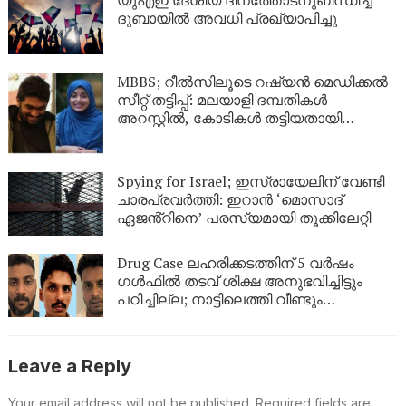
ദുബായിൽ അവധി പ്രഖ്യാപിച്ചു
MBBS; റീൽസിലൂടെ റഷ്യൻ മെഡിക്കൽ
സീറ്റ് തട്ടിപ്പ്: മലയാളി ദമ്പതികൾ
അറസ്റ്റിൽ, കോടികൾ തട്ടിയതായി
ആരോപണം
Spying for Israel; ഇസ്രായേലിന് വേണ്ടി
ചാരപ്രവർത്തി: ഇറാൻ ‘മൊസാദ്
ഏജൻ്റിനെ’ പരസ്യമായി തൂക്കിലേറ്റി
Drug Case ലഹരിക്കടത്തിന് 5 വർഷം
ഗൾഫിൽ തടവ് ശിക്ഷ അനുഭവിച്ചിട്ടും
പഠിച്ചില്ല; നാട്ടിലെത്തി വീണ്ടും
ലഹരികടത്ത്, പിടിയിൽ
Leave a Reply
Your email address will not be published.
Required fields are