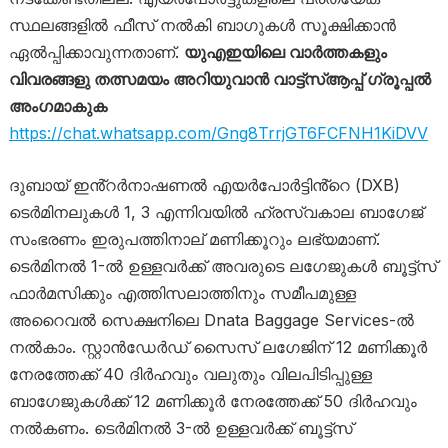
സ്ഥലങ്ങളിൽ ഫീസ് നൽകി ബാ​ഗുകൾ സൂക്ഷിക്കാൻ
ഏൽപ്പിക്കാവുന്നതാണ്.
യുഎഇയിലെ വാർത്തകളും
വിവരങ്ങളു തത്സമയം അറിയുവാൻ വാട്ട്‌സ്ആപ്പ് ഗ്രൂപ്പൽ
അംഗമാകുക
https://chat.whatsapp.com/Gng8TrrjGT6FCFNH1KiDVV
ദുബായ് ഇൻ്റർനാഷണൽ എയർപോർട്ടിൻ്റെ (DXB)
ടെർമിനലുകൾ 1, 3 എന്നിവയിൽ ഹ്രസ്വകാല ബാഗേജ്
സംഭരണം ഇരുപത്തിനാല് മണിക്കൂറും ലഭ്യമാണ്.
ടെർമിനൽ 1-ൽ ഉള്ളവർക്ക് അവരുടെ ലഗേജുകൾ ബൂട്ട്സ്
ഫാർമസിക്കും എത്തിസലാത്തിനും സമീപമുള്ള
അറൈവൽ സെക്ഷനിലെ Dnata Baggage Services-ൽ
നൽകാം. സ്റ്റാൻഡേർഡ് സൈസ് ലഗേജിന് 12 മണിക്കൂർ
നേരത്തേക്ക് 40 ദിർഹവും വലുതും വിലപിടിപ്പുള്ള
ബാഗേജുകൾക്ക് 12 മണിക്കൂർ നേരത്തേക്ക് 50 ദിർഹവും
നൽകണം. ടെർമിനൽ 3-ൽ ഉള്ളവർക്ക് ബൂട്ട്സ്