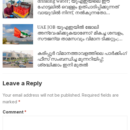
drinking water; യുഎഇയിലെ ഈ
ഹോട്ടലിൽ വെള്ളം ഉത്പാദിപ്പിക്കുന്നത്
വായുവിൽ നിന്ന്, നൽകുന്നതോ
സൗജന്യമായും
UAE JOB യുഎഇയിൽ ജോലി
അന്വേഷിക്കുകയാണോ? മികച്ച ശമ്പളം,
സൗജന്യ താമസവും വിമാന ടിക്കറ്റും;
കൂടുതൽ വിവരങ്ങൾ ഇപ്രകാരം
കരിപ്പൂര്‍ വിമാനത്താവളത്തിലെ പാർക്കിംഗ്
ഫീസ് സംബന്ധിച്ച മുന്നറിയിപ്പ്;
ശ്രദ്ധിക്കാം ഇനി മുതൽ
Leave a Reply
Your email address will not be published.
Required fields are
marked
*
Comment
*