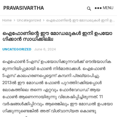
PRAVASIVARTHA
MENU
Home
Uncategorized
ഐഫോണി​ന്റെ ഈ മോഡലുകൾ ഇനി ഉപയോ​ഗിക്കാൻ സാധിക്കില്ല
ഐഫോണി​ന്റെ ഈ മോഡലുകൾ ഇനി ഉപയോ​
ഗിക്കാൻ സാധിക്കില്ല
June 6, 2024
UNCATEGORIZED
ഐഫോൺ 5എസ് ഉപയോ​ഗിക്കുന്നവർക്ക് ഔദ്യോ​ഗിക
മുന്നറിയിപ്പുമായി ഫോൺ നിർമാതാക്കൾ. ഐഫോൺ
5എസ് കാലഹരണപ്പെട്ടെന്ന് കമ്പനി പ്രഖ്യാപിച്ചു.
2013ൽ ഈ മോഡൽ ഫോൺ പുറത്തിറക്കിയപ്പോൾ
ലോകത്തിലെ തന്നെ ഏറ്റവും ഫോർവേഡഡ് ആയ
ഫോൺ ആണെന്നായിരുന്നു വിശേഷിപ്പിച്ചിരുന്നത്. 11
വർഷങ്ങൾക്കിപ്പിറവും ആരെങ്കിലും ഈ മോഡൽ ഉപയോ​
ഗിക്കുന്നുണ്ടെങ്കിൽ അത് വിശ്വാസ്യത കൊണ്ടു