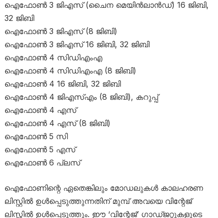
ഐഫോൺ 3 ജിഎസ് (ചൈന മെയിൻലാൻഡ്) 16 ജിബി,
32 ജിബി
ഐഫോൺ 3 ജിഎസ് (8 ജിബി)
ഐഫോൺ 3 ജിഎസ് 16 ജിബി, 32 ജിബി
ഐഫോൺ 4 സിഡിഎംഎ
ഐഫോൺ 4 സിഡിഎംഎ (8 ജിബി)
ഐഫോൺ 4 16 ജിബി, 32 ജിബി
ഐഫോൺ 4 ജിഎസ്എം (8 ജിബി), കറുപ്പ്
ഐഫോൺ 4 എസ്
ഐഫോൺ 4 എസ് (8 ജിബി)
ഐഫോൺ 5 സി
ഐഫോൺ 5 എസ്
ഐഫോൺ 6 പ്ലസ്
ഐഫോണി​ന്റെ ഏതെങ്കിലും മോഡലുകൾ കാലഹരണ
ലിസ്റ്റിൽ ഉൾപ്പെടുത്തുന്നതിന് മുമ്പ് അവയെ വി​ന്റേജ്
ലിസ്റ്റിൽ ഉൾപ്പെടുത്തും. ഈ ‘വിന്റേജ്’ ​ഗാഡ്ജറ്റുകളുടെ