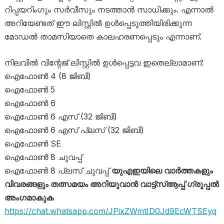
റിപ്പയറിം​ഗും സർവീസും നടത്താൻ സാധിക്കും. എന്നാൽ
അറിയേണ്ടത് ഈ ലിസ്റ്റിൽ ഉൾപ്പെടുത്തിയിരിക്കുന്ന
മോഡൽ താമസിയാതെ കാലഹരണപ്പെടും എന്നാണ്.
നിലവിൽ വി​ന്റേജ് ലിസ്റ്റിൽ ഉൾപ്പെട്ടവ ഇതെല്ലാമാണ്:
ഐഫോൺ 4 (8 ജിബി)
ഐഫോൺ 5
ഐഫോൺ 6
ഐഫോൺ 6 എസ് (32 ജിബി)
ഐഫോൺ 6 എസ് പ്ലസ് (32 ജിബി)
ഐഫോൺ SE
ഐഫോൺ 8 ചുവപ്പ്
ഐഫോൺ 8 പ്ലസ് ചുവപ്പ്
യുഎഇയിലെ വാർത്തകളും
വിവരങ്ങളും തത്സമയം അറിയുവാൻ വാട്ട്‌സ്ആപ്പ് ഗ്രൂപ്പൽ
അംഗമാകുക
https://chat.whatsapp.com/JPixZWmtID0Jd9EcWTSEyq