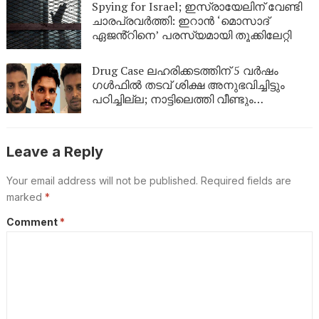
Spying for Israel; ഇസ്രായേലിന് വേണ്ടി
ചാരപ്രവർത്തി: ഇറാൻ ‘മൊസാദ്
ഏജൻ്റിനെ’ പരസ്യമായി തൂക്കിലേറ്റി
Drug Case ലഹരിക്കടത്തിന് 5 വർഷം
ഗൾഫിൽ തടവ് ശിക്ഷ അനുഭവിച്ചിട്ടും
പഠിച്ചില്ല; നാട്ടിലെത്തി വീണ്ടും
ലഹരികടത്ത്, പിടിയിൽ
Leave a Reply
Your email address will not be published.
Required fields are
marked
*
Comment
*