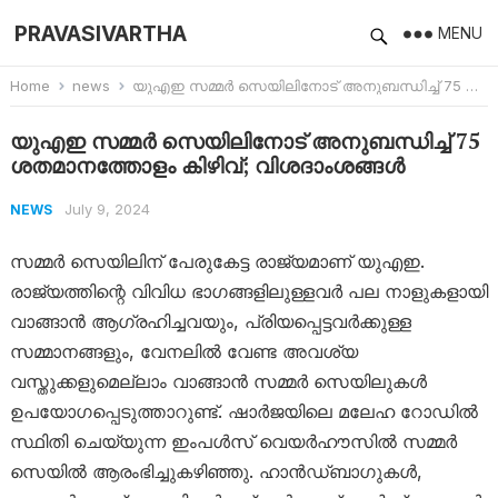
PRAVASIVARTHA
MENU
Home
news
യുഎഇ സമ്മർ സെയിലിനോട് അനുബന്ധിച്ച് 75 ശതമാനത്തോളം കിഴിവ്; വിശദാംശങ്ങൾ
യുഎഇ സമ്മർ സെയിലിനോട് അനുബന്ധിച്ച് 75
ശതമാനത്തോളം കിഴിവ്; വിശദാംശങ്ങൾ
July 9, 2024
NEWS
സമ്മർ സെയിലിന് പേരുകേട്ട രാജ്യമാണ് യുഎഇ.
രാജ്യത്തി​ന്റെ വിവിധ ഭാ​ഗങ്ങളിലുള്ളവർ പല നാളുകളായി
വാങ്ങാൻ ആ​ഗ്രഹിച്ചവയും, പ്രിയപ്പെട്ടവർക്കുള്ള
സമ്മാനങ്ങളും, വേനലിൽ വേണ്ട അവശ്യ
വസ്തുക്കളുമെല്ലാം വാങ്ങാൻ സമ്മർ സെയിലുകൾ
ഉപയോ​ഗപ്പെടുത്താറുണ്ട്. ഷാർജയിലെ മലേഹ റോഡിൽ
സ്ഥിതി ചെയ്യുന്ന ഇംപൾസ് വെയർഹൗസിൽ സമ്മർ
സെയിൽ ആരംഭിച്ചുകഴിഞ്ഞു. ഹാൻഡ്‌ബാഗുകൾ,