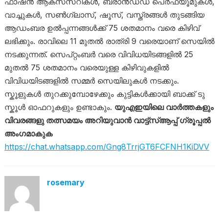
ഫാഷൻ ആക്‌സസറികൾ, ബ്രാൻഡഡ് പെർഫ്യൂമുകൾ,
വാച്ചുകൾ, സൺഗ്ലാസ്, ഷൂസ്, വസ്ത്രങ്ങൾ തുടങ്ങിയ
ആഡംബര ഉൽപ്പന്നങ്ങൾക്ക് 75 ശതമാനം വരെ കിഴിവ്
ലഭിക്കും. രാവിലെ 11 മുതൽ രാത്രി 9 വരെയാണ് സെയിൽ
നടക്കുന്നത്. സെപ്റ്റംബർ വരെ വിവിധയിടങ്ങളിൽ 25
മുതൽ 75 ശതമാനം വരെയുള്ള കിഴിവുകളിൽ
വിവിധയിടങ്ങളിൽ സമ്മർ സെയിലുകൾ നടക്കും.
സ്കൂളുകൾ തുറക്കുമ്പോഴേക്കും കുട്ടികൾക്കായി ബാക്ക് ടു
സ്കൂൾ ഓഫറുകളും ഉണ്ടാകും.
യുഎഇയിലെ വാർത്തകളും
വിവരങ്ങളു തത്സമയം അറിയുവാൻ വാട്ട്‌സ്ആപ്പ് ഗ്രൂപ്പൽ
അംഗമാകുക
https://chat.whatsapp.com/Gng8TrrjGT6FCFNH1KiDVV
rosemary