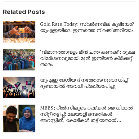
Related Posts
Gold Rate Today: സ്വര്‍ണവില കൂടിയോ?
യുഎഇയിലെ ഇന്നത്തെ നിരക്ക് അറിയാം
‘വിമാനത്താവളം മീന്‍ ചന്ത കണക്ക്’; രൂക്ഷ
വിമര്‍ശനവുമായി മുന്‍ ഇന്ത്യന്‍ ക്രിക്കറ്റ്
താരം
യുഎഇ ദേശീയ ദിനത്തോടനുബന്ധിച്ച്
ദുബായിൽ അവധി പ്രഖ്യാപിച്ചു
MBBS; റീൽസിലൂടെ റഷ്യൻ മെഡിക്കൽ
സീറ്റ് തട്ടിപ്പ്: മലയാളി ദമ്പതികൾ
അറസ്റ്റിൽ, കോടികൾ തട്ടിയതായി
ആരോപണം