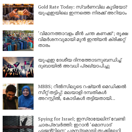
Gold Rate Today: സ്വര്‍ണവില കൂടിയോ?
യുഎഇയിലെ ഇന്നത്തെ നിരക്ക് അറിയാം
‘വിമാനത്താവളം മീന്‍ ചന്ത കണക്ക്’; രൂക്ഷ
വിമര്‍ശനവുമായി മുന്‍ ഇന്ത്യന്‍ ക്രിക്കറ്റ്
താരം
യുഎഇ ദേശീയ ദിനത്തോടനുബന്ധിച്ച്
ദുബായിൽ അവധി പ്രഖ്യാപിച്ചു
MBBS; റീൽസിലൂടെ റഷ്യൻ മെഡിക്കൽ
സീറ്റ് തട്ടിപ്പ്: മലയാളി ദമ്പതികൾ
അറസ്റ്റിൽ, കോടികൾ തട്ടിയതായി
ആരോപണം
Spying for Israel; ഇസ്രായേലിന് വേണ്ടി
ചാരപ്രവർത്തി: ഇറാൻ ‘മൊസാദ്
ഏജൻ്റിനെ’ പരസ്യമായി തൂക്കിലേറ്റി