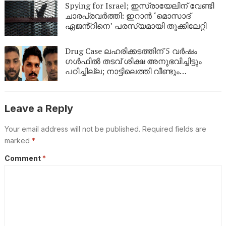
Spying for Israel; ഇസ്രായേലിന് വേണ്ടി
ചാരപ്രവർത്തി: ഇറാൻ ‘മൊസാദ്
ഏജൻ്റിനെ’ പരസ്യമായി തൂക്കിലേറ്റി
Drug Case ലഹരിക്കടത്തിന് 5 വർഷം
ഗൾഫിൽ തടവ് ശിക്ഷ അനുഭവിച്ചിട്ടും
പഠിച്ചില്ല; നാട്ടിലെത്തി വീണ്ടും
ലഹരികടത്ത്, പിടിയിൽ
Leave a Reply
Your email address will not be published.
Required fields are
marked
*
Comment
*