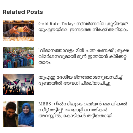
Related Posts
Gold Rate Today: സ്വര്‍ണവില കൂടിയോ?
യുഎഇയിലെ ഇന്നത്തെ നിരക്ക് അറിയാം
‘വിമാനത്താവളം മീന്‍ ചന്ത കണക്ക്’; രൂക്ഷ
വിമര്‍ശനവുമായി മുന്‍ ഇന്ത്യന്‍ ക്രിക്കറ്റ്
താരം
യുഎഇ ദേശീയ ദിനത്തോടനുബന്ധിച്ച്
ദുബായിൽ അവധി പ്രഖ്യാപിച്ചു
MBBS; റീൽസിലൂടെ റഷ്യൻ മെഡിക്കൽ
സീറ്റ് തട്ടിപ്പ്: മലയാളി ദമ്പതികൾ
അറസ്റ്റിൽ, കോടികൾ തട്ടിയതായി
ആരോപണം