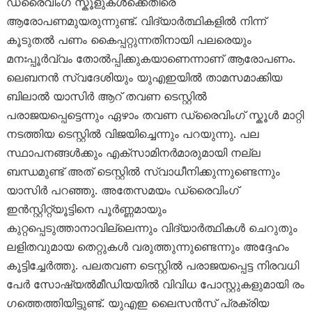
ഡ്രൈവിം​ഗ് സ്കൂളുകൾക്കെതിരെ
ആരോപണമുയരുന്നുണ്ട്. വിദ്യാർത്ഥികളിൽ നിന്ന്
കൂടുതൽ പണം കൈപ്പറ്റുന്നതിനായി പലരെയും
മനഃപ്പൂർവ്വം തോൽപ്പിക്കുകയാണെന്നാണ് ആരോപണം.
ലെബനൻ സ്വദേശിയും യുഎഇയിൽ താമസമാക്കിയ
ബിലാൽ യാസിർ ആറ് തവണ ടെസ്റ്റിൽ
പരാജയപ്പെട്ടെന്നും ഏഴാം തവണ ഡ്രൈവിം​ഗ് സ്കൂൾ മാറ്റി
നടത്തിയ ടെസ്റ്റിൽ വിജയിച്ചെന്നും പറയുന്നു. പല
സ്ഥാപനങ്ങൾക്കും എക്സാമിനർമാരുമായി നല്ല
ബന്ധമുണ്ട് അത് ടെസ്റ്റിൽ സ്വാധീനിക്കുന്നുണ്ടെന്നും
യാസിർ പറഞ്ഞു. അതേസമയം ഡ്രൈവിംഗ്
ഇൻസ്റ്റിറ്റ്യൂട്ടിനെ പൂർണ്ണമായും
കുറ്റപ്പെടുത്താനാവില്ലെന്നും വിദ്യാർത്ഥികൾ ചെറുതും
ലളിതവുമായ തെറ്റുകൾ വരുത്തുന്നുണ്ടെന്നും അദ്ദേഹം
കൂട്ടിച്ചേർത്തു. പലതവണ ടെസ്റ്റിൽ പരാജയപ്പെട്ട നിരവധി
പേർ സോഷ്യൽമീഡിയയിൽ വിവിധ പോസ്റ്റുകളുമായി രം​
ഗത്തെത്തിയിട്ടുണ്ട്. യുഎഇ ലൈസൻസ് പ്രക്രിയ