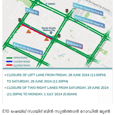
E10 ഷെയ്ഖ് സായിദ് ബിൻ സുൽത്താൻ റോഡിൽ ജൂൺ