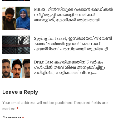
MBBS; റീൽസിലൂടെ റഷ്യൻ മെഡിക്കൽ
സീറ്റ് തട്ടിപ്പ്: മലയാളി ദമ്പതികൾ
അറസ്റ്റിൽ, കോടികൾ തട്ടിയതായി
ആരോപണം
Spying for Israel; ഇസ്രായേലിന് വേണ്ടി
ചാരപ്രവർത്തി: ഇറാൻ ‘മൊസാദ്
ഏജൻ്റിനെ’ പരസ്യമായി തൂക്കിലേറ്റി
Drug Case ലഹരിക്കടത്തിന് 5 വർഷം
ഗൾഫിൽ തടവ് ശിക്ഷ അനുഭവിച്ചിട്ടും
പഠിച്ചില്ല; നാട്ടിലെത്തി വീണ്ടും
ലഹരികടത്ത്, പിടിയിൽ
Leave a Reply
Your email address will not be published.
Required fields are
marked
*
Comment
*