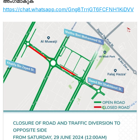
അംഗമാകുക
https://chat.whatsapp.com/Gng8TrrjGT6FCFNH1KiDVV