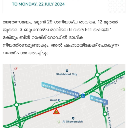
അതേസമയം, ജൂൺ 29 ശനിയാഴ്ച രാവിലെ 12 മുതൽ
ജൂലൈ 3 ബുധനാഴ്ച രാവിലെ 6 വരെ E11 ഷെയ്ഖ്
മക്തൂം ബിൻ റാഷിദ് റോഡിൽ ഭാഗിക
നിയന്ത്രണമുണ്ടാകും. അൽ ഷഹാമയിലേക്ക് പോകുന്ന
വലത് പാത അടച്ചിടും.