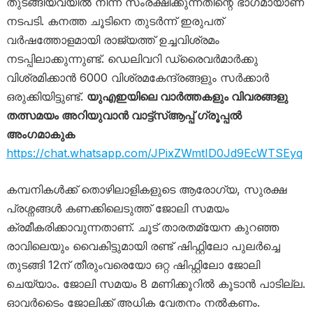
തുടങ്ങിയവയിൽ നിന്ന് സംരക്ഷിക്കുന്നതി​ന്റെ ഭാ​ഗമായാണ്
നടപടി. കനത്ത ചൂടിനെ തുടർന്ന് ഇരുപത്
വർഷത്തോളമായി രാജ്യത്ത് ഉച്ചവിശ്രമം
നടപ്പിലാക്കുന്നുണ്ട്. ഡെലിവറി ഡ്രൈവർമാർക്കു
വിശ്രമിക്കാൻ 6000 വിശ്രമകേന്ദ്രങ്ങളും സർക്കാർ
ഒരുക്കിയിട്ടുണ്ട്.
യുഎഇയിലെ വാർത്തകളും വിവരങ്ങളു
തത്സമയം അറിയുവാൻ വാട്ട്‌സ്ആപ്പ് ഗ്രൂപ്പൽ
അംഗമാകുക
https://chat.whatsapp.com/JPixZWmtID0Jd9EcWTSEyq
കമ്പനികൾക്ക് തൊഴിലാളികളുടെ ആരോഗ്യ, സുരക്ഷ
പ്രശ്നങ്ങൾ കണക്കിലെടുത്ത് ജോലി സമയം
ക്രമീകരിക്കാവുന്നതാണ്. ചൂട് താരതമ്യേന കുറഞ്ഞ
രാവിലെയും വൈകിട്ടുമായി രണ്ട് ഷിഫ്റ്റിലോ പുലർച്ചെ
തുടങ്ങി 12ന് തീരുംവരെയോ ഒറ്റ ഷിഫ്റ്റിലോ ജോലി
ചെയ്യാം. ജോലി സമയം 8 മണിക്കൂറിൽ കൂടാൻ പാടില്ല.
ഓവർടൈം ജോലിക്ക് അധിക വേതനം നൽകണം.