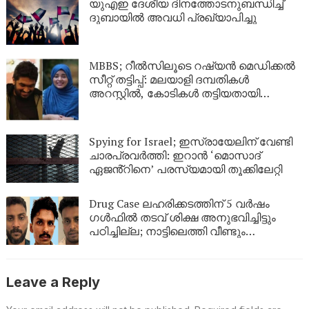
യുഎഇ ദേശീയ ദിനത്തോടനുബന്ധിച്ച്
ദുബായിൽ അവധി പ്രഖ്യാപിച്ചു
MBBS; റീൽസിലൂടെ റഷ്യൻ മെഡിക്കൽ
സീറ്റ് തട്ടിപ്പ്: മലയാളി ദമ്പതികൾ
അറസ്റ്റിൽ, കോടികൾ തട്ടിയതായി
ആരോപണം
Spying for Israel; ഇസ്രായേലിന് വേണ്ടി
ചാരപ്രവർത്തി: ഇറാൻ ‘മൊസാദ്
ഏജൻ്റിനെ’ പരസ്യമായി തൂക്കിലേറ്റി
Drug Case ലഹരിക്കടത്തിന് 5 വർഷം
ഗൾഫിൽ തടവ് ശിക്ഷ അനുഭവിച്ചിട്ടും
പഠിച്ചില്ല; നാട്ടിലെത്തി വീണ്ടും
ലഹരികടത്ത്, പിടിയിൽ
Leave a Reply