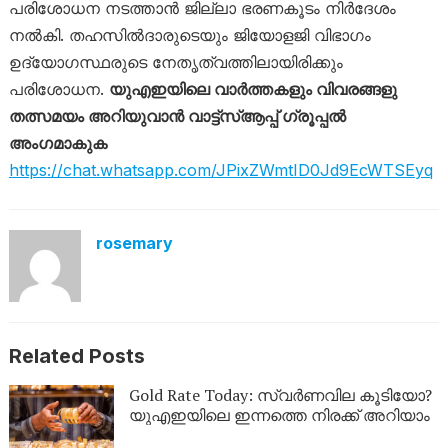
പരിശോധന നടത്താൻ ജില്ലാ ഭരണകൂടം നിർദേശം
നൽകി. തഹസിൽദാരുടെയും ജിയോളജി വിഭാഗം
ഉദ്യോഗസ്ഥരുടെ നേതൃത്വത്തിലായിരിക്കും
പരിശോധന.
യുഎഇയിലെ വാർത്തകളും വിവരങ്ങളു
തത്സമയം അറിയുവാൻ വാട്ട്‌സ്ആപ്പ് ഗ്രൂപ്പൽ
അംഗമാകുക
https://chat.whatsapp.com/JPixZWmtID0Jd9EcWTSEyq
rosemary
Related Posts
Gold Rate Today: സ്വര്‍ണവില കൂടിയോ?
യുഎഇയിലെ ഇന്നത്തെ നിരക്ക് അറിയാം