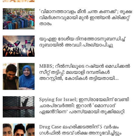
‘വിമാനത്താവളം മീന്‍ ചന്ത കണക്ക്’; രൂക്ഷ
വിമര്‍ശനവുമായി മുന്‍ ഇന്ത്യന്‍ ക്രിക്കറ്റ്
താരം
യുഎഇ ദേശീയ ദിനത്തോടനുബന്ധിച്ച്
ദുബായിൽ അവധി പ്രഖ്യാപിച്ചു
MBBS; റീൽസിലൂടെ റഷ്യൻ മെഡിക്കൽ
സീറ്റ് തട്ടിപ്പ്: മലയാളി ദമ്പതികൾ
അറസ്റ്റിൽ, കോടികൾ തട്ടിയതായി
ആരോപണം
Spying for Israel; ഇസ്രായേലിന് വേണ്ടി
ചാരപ്രവർത്തി: ഇറാൻ ‘മൊസാദ്
ഏജൻ്റിനെ’ പരസ്യമായി തൂക്കിലേറ്റി
Drug Case ലഹരിക്കടത്തിന് 5 വർഷം
ഗൾഫിൽ തടവ് ശിക്ഷ അനുഭവിച്ചിട്ടും