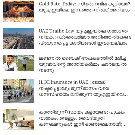
Gold Rate Today: സ്വര്‍ണവില കൂടിയോ?
യുഎഇയിലെ ഇന്നത്തെ നിരക്ക് അറിയാം
UAE Traffic Law യുഎഇയിലെ ഗതാഗത
നിയമം; ഡ്രൈവർമാർ അറിഞ്ഞിരിക്കേണ്ട
പ്രധാനപ്പെട്ട കാര്യങ്ങൾ ഇവയെല്ലാം
ലണ്ടനിൽ ബെെക്ക് അപകടത്തിൽ മരിച്ച
യുവാവിന്റെ അന്ത്യകർമ്മം ഷാർജയിൽ
നടന്നു
ILOE insurance in UAE : ജോലി
നഷ്ടപ്പെട്ടാലും മൂന്ന് മാസം വരെ
ധനസഹായം ലഭിക്കുന്ന യുഎഇയിലെ
ILOE ഇൻഷുറൻസ് ക്ലെയിം
ആവശ്യകതകളും യോഗ്യതയും
കാത്തിരുന്ന് സമയം കളയേണ്ട; പാചക
വാതകം, വെള്ളം, വൈദ്യുതി
കണക്ഷനുകള്‍ ഇനി ഓണ്‍ലൈനായി;
കൂടുതല്‍ എളുപ്പം