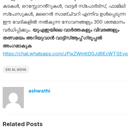
കടകൾ, റെസ്റ്റോറൻ്റുകൾ, വാട്ടർ സ്‌പോർട്‌സ്, ഫാമിലി
സ്‌പേസുകൾ, മറൈൻ സാങ്ച്വറി എന്നിവ ഉൾപ്പെടുന്ന
ഈ വേദികളിൽ നൽകുന്ന സേവനങ്ങളും 300 ശതമാനം
വർധിപ്പിക്കും.
യുഎഇയിലെ വാർത്തകളും വിവരങ്ങളും
തത്സമയം അറിയുവാൻ വാട്ട്‌സ്ആപ്പ് ഗ്രൂപ്പൽ
അംഗമാകുക
https://chat.whatsapp.com/JPixZWmtID0Jd9EcWTSEyq
EID AL ADHA
ashwathi
Related Posts