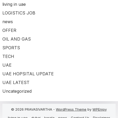
living in uae
LOGISTICS JOB
news
OFFER
OIL AND GAS
SPORTS
TECH
UAE
UAE HOPSITAL UPDATE
UAE LATEST
Uncategorized
© 2026 PRAVASIVARTHA -
WordPress Theme
by
WPEnjoy
living in uae
dubai
kerala
news
Contact Us
Disclaimer