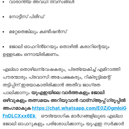
വാരാന്ത്യ അവധി ദിവസങ്ങൾ
നോട്ടീസ് പിരീഡ്
മറ്റേതെങ്കിലും കണ്ടീഷൻസ്
ജോലി ഓഫറിൻ്റെയും തൊഴിൽ കരാറിന്റെയും
ഉള്ളടക്കം ഒന്നായിരിക്കണം.
എല്ലാ തൊഴിലന്വേഷകരും, പ്രത്യേകിച്ച് എമിറാത്തി
പൗരന്മാരും പ്രവാസി അപേക്ഷകരും, റിക്രൂട്ട്മെന്റ്
തട്ടിപ്പിന് ഇരയാകാതിരിക്കാൻ അതീവ ജാഗ്രത
പാലിക്കാനും
യുഎഇയിലെ വാർത്തകളും ജോലി
ഒഴിവുകളും തത്സമയം അറിയുവാൻ വാട്സ്ആപ്പ് ഗ്രൂപ്പിൽ
അംഗമാകുക
https://chat.whatsapp.com/E0Zj0gmloiG
FnDLCXxx6Ek
ഔദ്യോഗിക മാർഗങ്ങളിലൂടെ എല്ലാ
ജോലി ഓഫറുകളും പരിശോധിക്കാനും യുഎഇ സർക്കാർ