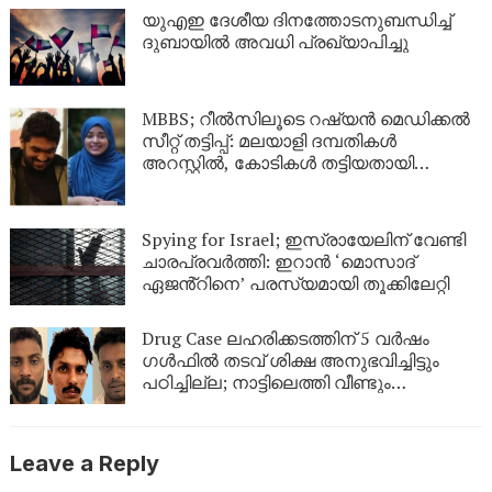
യുഎഇ ദേശീയ ദിനത്തോടനുബന്ധിച്ച്
ദുബായിൽ അവധി പ്രഖ്യാപിച്ചു
MBBS; റീൽസിലൂടെ റഷ്യൻ മെഡിക്കൽ
സീറ്റ് തട്ടിപ്പ്: മലയാളി ദമ്പതികൾ
അറസ്റ്റിൽ, കോടികൾ തട്ടിയതായി
ആരോപണം
Spying for Israel; ഇസ്രായേലിന് വേണ്ടി
ചാരപ്രവർത്തി: ഇറാൻ ‘മൊസാദ്
ഏജൻ്റിനെ’ പരസ്യമായി തൂക്കിലേറ്റി
Drug Case ലഹരിക്കടത്തിന് 5 വർഷം
ഗൾഫിൽ തടവ് ശിക്ഷ അനുഭവിച്ചിട്ടും
പഠിച്ചില്ല; നാട്ടിലെത്തി വീണ്ടും
ലഹരികടത്ത്, പിടിയിൽ
Leave a Reply