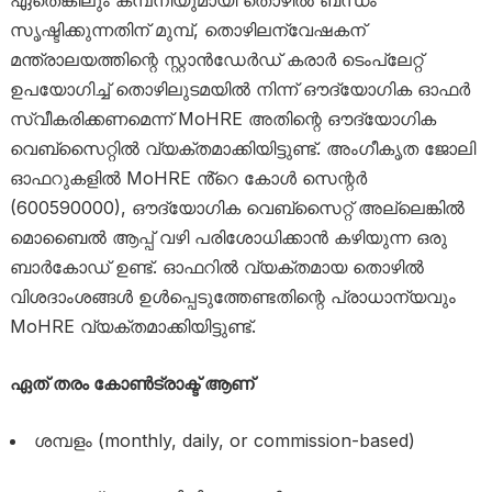
ഏതെങ്കിലും കമ്പനിയുമായി തൊഴിൽ ബന്ധം
സൃഷ്ടിക്കുന്നതിന് മുമ്പ്, തൊഴിലന്വേഷകന്
മന്ത്രാലയത്തിന്റെ സ്റ്റാൻഡേർഡ് കരാർ ടെംപ്ലേറ്റ്
ഉപയോഗിച്ച് തൊഴിലുടമയിൽ നിന്ന് ഔദ്യോഗിക ഓഫർ
സ്വീകരിക്കണമെന്ന് MoHRE അതിന്റെ ഔദ്യോഗിക
വെബ്‌സൈറ്റിൽ വ്യക്തമാക്കിയിട്ടുണ്ട്. അംഗീകൃത ജോലി
ഓഫറുകളിൽ MoHRE ൻ്റെ കോൾ സെന്റർ
(600590000), ഔദ്യോഗിക വെബ്‌സൈറ്റ് അല്ലെങ്കിൽ
മൊബൈൽ ആപ്പ് വഴി പരിശോധിക്കാൻ കഴിയുന്ന ഒരു
ബാർകോഡ് ഉണ്ട്. ഓഫറിൽ വ്യക്തമായ തൊഴിൽ
വിശദാംശങ്ങൾ ഉൾപ്പെടുത്തേണ്ടതിന്റെ പ്രാധാന്യവും
MoHRE വ്യക്തമാക്കിയിട്ടുണ്ട്.
ഏത് തരം കോൺട്രാക്ട് ആണ്
ശമ്പളം (monthly, daily, or commission-based)