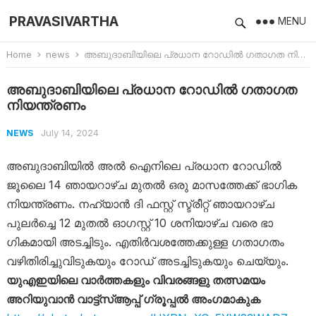
PRAVASIVARTHA
MENU
Home
news
അബുദാബിയിലെ പ്രധാന റോഡിൽ ​ഗതാ​ഗത നിയന്ത്രണം
അബുദാബിയിലെ പ്രധാന റോഡിൽ ​ഗതാ​ഗത
നിയന്ത്രണം
July 14, 2024
NEWS
അബുദാബിയിൽ അൽ ഐനിലെ പ്രധാന റോഡിൽ
ജൂലൈ 14 ഞായറാഴ്ച മുതൽ ഒരു മാസത്തേക്ക് ഭാഗിക
നിയന്ത്രണം. നഹ്യാൻ ദി ഫസ്റ്റ് സ്ട്രീറ്റ് ഞായറാഴ്ച
പുലർച്ചെ 12 മുതൽ ഓഗസ്റ്റ് 10 ശനിയാഴ്ച വരെ ഭാ​
ഗികമായി അടച്ചിടും. എതിർവശത്തേക്കുള്ള ഗതാഗതം
വഴിതിരിച്ചുവിടുകയും റോഡ് അടച്ചിടുകയും ചെയ്യും.
യുഎഇയിലെ വാർത്തകളും വിവരങ്ങളു തത്സമയം
അറിയുവാൻ വാട്ട്‌സ്ആപ്പ് ഗ്രൂപ്പൽ അംഗമാകുക