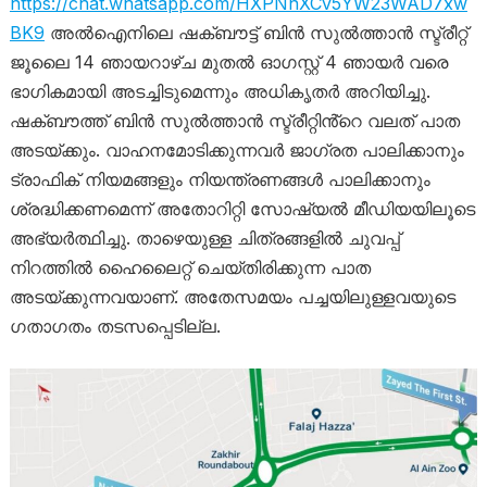
https://chat.whatsapp.com/HXPNnXCv5YW23WAD7xw
BK9
അൽഐനിലെ ഷക്ബൗട്ട് ബിൻ സുൽത്താൻ സ്ട്രീറ്റ്
ജൂലൈ 14 ഞായറാഴ്ച മുതൽ ഓഗസ്റ്റ് 4 ഞായർ വരെ
ഭാഗികമായി അടച്ചിടുമെന്നും അധികൃതർ അറിയിച്ചു.
ഷക്ബൗത്ത് ബിൻ സുൽത്താൻ സ്ട്രീറ്റിൻ്റെ വലത് പാത
അടയ്‌ക്കും. വാഹനമോടിക്കുന്നവർ ജാഗ്രത പാലിക്കാനും
ട്രാഫിക് നിയമങ്ങളും നിയന്ത്രണങ്ങൾ പാലിക്കാനും
ശ്രദ്ധിക്കണമെന്ന് അതോറിറ്റി സോഷ്യൽ മീഡിയയിലൂടെ
അഭ്യർത്ഥിച്ചു. താഴെയുള്ള ചിത്രങ്ങളിൽ ചുവപ്പ്
നിറത്തിൽ ഹൈലൈറ്റ് ചെയ്‌തിരിക്കുന്ന പാത
അടയ്‌ക്കുന്നവയാണ്. അതേസമയം പച്ചയിലുള്ളവയുടെ ​
ഗതാ​ഗതം തടസപ്പെടില്ല.