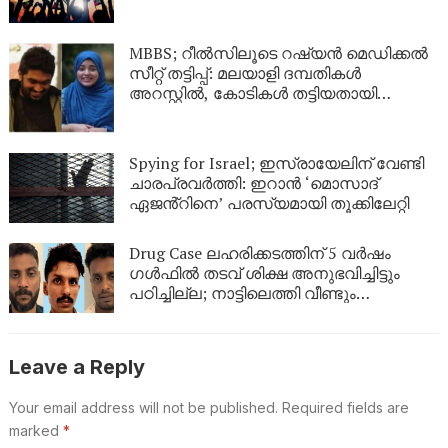
MBBS; റീൽസിലൂടെ റഷ്യൻ മെഡിക്കൽ
സീറ്റ് തട്ടിപ്പ്: മലയാളി ദമ്പതികൾ
അറസ്റ്റിൽ, കോടികൾ തട്ടിയതായി
ആരോപണം
Spying for Israel; ഇസ്രായേലിന് വേണ്ടി
ചാരപ്രവർത്തി: ഇറാൻ ‘മൊസാദ്
ഏജൻ്റിനെ’ പരസ്യമായി തൂക്കിലേറ്റി
Drug Case ലഹരിക്കടത്തിന് 5 വർഷം
ഗൾഫിൽ തടവ് ശിക്ഷ അനുഭവിച്ചിട്ടും
പഠിച്ചില്ല; നാട്ടിലെത്തി വീണ്ടും
ലഹരികടത്ത്, പിടിയിൽ
Leave a Reply
Your email address will not be published.
Required fields are
marked
*