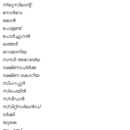
ന്യൂസിലാന്റ്
നോർവേ
ഒമാൻ
പോളണ്ട്
പോർച്ചുഗൽ
ഖത്തർ
റൊമാനിയ
സൗദി അറേബ്യ
ദക്ഷിണാഫ്രിക്ക
ദക്ഷിണ കൊറിയ
സിംഗപ്പൂർ
സ്പെയിൻ
സ്വീഡൻ
സ്വിറ്റ്സർലൻഡ്
ടർക്കി
യുകെ