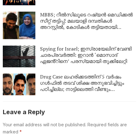
MBBS; റീൽസിലൂടെ റഷ്യൻ മെഡിക്കൽ
സീറ്റ് തട്ടിപ്പ്: മലയാളി ദമ്പതികൾ
അറസ്റ്റിൽ, കോടികൾ തട്ടിയതായി
ആരോപണം
Spying for Israel; ഇസ്രായേലിന് വേണ്ടി
ചാരപ്രവർത്തി: ഇറാൻ ‘മൊസാദ്
ഏജൻ്റിനെ’ പരസ്യമായി തൂക്കിലേറ്റി
Drug Case ലഹരിക്കടത്തിന് 5 വർഷം
ഗൾഫിൽ തടവ് ശിക്ഷ അനുഭവിച്ചിട്ടും
പഠിച്ചില്ല; നാട്ടിലെത്തി വീണ്ടും
ലഹരികടത്ത്, പിടിയിൽ
Leave a Reply
Your email address will not be published.
Required fields are
marked
*