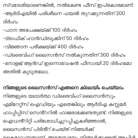
സ്വദേശിയാണെങ്കിൽ, നൽകേണ്ട ഫീസ് ഇപ്രകാരമാണ്:
-ആർടിഎയിൽ പരിശീലന ഫയൽ തുറക്കുന്നതിന് 200
ദിർഹം
-പഠന അപേക്ഷയ്ക്ക് 100 ദിർഹം
-ട്രാഫിക് ഹാൻഡ്‌ബുക്കിന് 50 ദിർഹം
-വിജ്ഞാന പരീക്ഷയ്ക്ക് 400 ദിർഹം
-ഡ്രൈവിംഗ് ലൈസൻസ് നൽകുന്നതിന് 300 ദിർഹം
-നോളജ് ആൻഡ് ഇന്നൊവേഷൻ ഫീസായി 20 ദിർഹമോ
അതിൽ കൂടുതലോ.
നിങ്ങളുടെ ലൈസൻസ് എങ്ങനെ ക്ലെയിം ചെയ്യാം
നിങ്ങളുടെ യഥാർത്ഥ ഡ്രൈവിംഗ് ലൈസൻസും
എമിറേറ്റ്സ് ഐഡിയും ഏതെങ്കിലും ആർടിഎ കസ്റ്റമർ
ഹാപ്പിപ്പിസ് സെൻ്ററിൽ ഹാജരാക്കേണ്ടതുണ്ട്. നിങ്ങളുടെ
ഐഡൻ്റിറ്റി പരിശോധിച്ചുറപ്പിച്ചുകഴിഞ്ഞാൽ,
ലൈസൻസ് പ്രിൻ്റ് ചെയ്ത് നിങ്ങൾക്ക്
കൈമാറുന്നതാണ്. അതേസമയം നിങ്ങൾക്കുള്ളത് ആപ്പിൾ