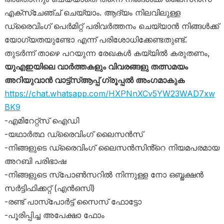
എക്സ്ചേഞ്ച് ചെയ്യാം. ആദ്യം നിലവിലുള്ള
ഡ്രൈവിം​ഗ് പെർമിറ്റ് പരിവർത്തനം ചെയ്യാൻ നിങ്ങൾക്ക്
യോ​ഗ്യതയുണ്ടോ എന്ന് പരിശോധിക്കേണ്ടതുണ്ട്.
തുടർന്ന് താഴെ പറയുന്ന രേഖകൾ കയ്യിൽ കരുതണം,
യുഎഇയിലെ വാർത്തകളും വിവരങ്ങളു തത്സമയം
അറിയുവാൻ വാട്ട്‌സ്ആപ്പ് ഗ്രൂപ്പൽ അംഗമാകുക
https://chat.whatsapp.com/HXPNnXCv5YW23WAD7xw
BK9
-എമിറേറ്റ്സ് ഐഡി
-യഥാർത്ഥ ഡ്രൈവിംഗ് ലൈസൻസ്
-നിങ്ങളുടെ ഡ്രൈവിംഗ് ലൈസൻസിൻ്റെ നിയമപരമായ
അറബി പരിഭാഷ
-നിങ്ങളുടെ സ്പോൺസറിൽ നിന്നുള്ള നോ ഒബ്ജക്ഷൻ
സർട്ടിഫിക്കറ്റ് (എൻഒസി)
-രണ്ട് പാസ്‌പോർട്ട് സൈസ് ഫോട്ടോ
-പൂരിപ്പിച്ച അപേക്ഷാ ഫോം