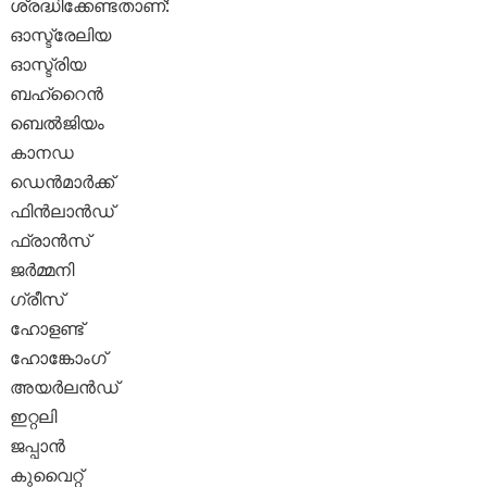
ശ്രദ്ധിക്കേണ്ടതാണ്:
ഓസ്ട്രേലിയ
ഓസ്ട്രിയ
ബഹ്റൈൻ
ബെൽജിയം
കാനഡ
ഡെൻമാർക്ക്
ഫിൻലാൻഡ്
ഫ്രാൻസ്
ജർമ്മനി
ഗ്രീസ്
ഹോളണ്ട്
ഹോങ്കോംഗ്
അയർലൻഡ്
ഇറ്റലി
ജപ്പാൻ
കുവൈറ്റ്