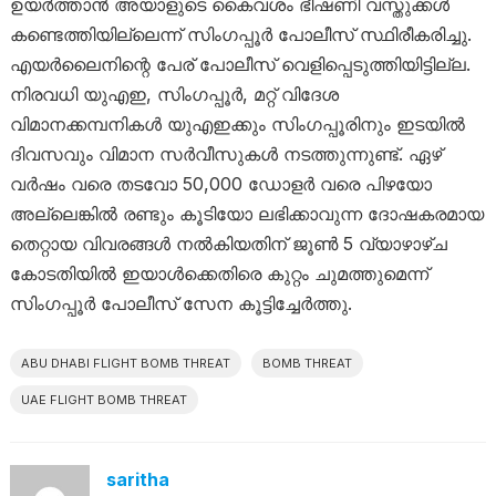
ഉയർത്താൻ അയാളുടെ കൈവശം ഭീഷണി വസ്തുക്കൾ
കണ്ടെത്തിയില്ലെന്ന് സിംഗപ്പൂർ പോലീസ് സ്ഥിരീകരിച്ചു.
എയർലൈനിന്റെ പേര് പോലീസ് വെളിപ്പെടുത്തിയിട്ടില്ല.
നിരവധി യുഎഇ, സിംഗപ്പൂർ, മറ്റ് വിദേശ
വിമാനക്കമ്പനികൾ യുഎഇക്കും സിംഗപ്പൂരിനും ഇടയിൽ
ദിവസവും വിമാന സർവീസുകൾ നടത്തുന്നുണ്ട്. ഏഴ്
വർഷം വരെ തടവോ 50,000 ഡോളർ വരെ പിഴയോ
അല്ലെങ്കിൽ രണ്ടും കൂടിയോ ലഭിക്കാവുന്ന ദോഷകരമായ
തെറ്റായ വിവരങ്ങൾ നൽകിയതിന് ജൂൺ 5 വ്യാഴാഴ്ച
കോടതിയിൽ ഇയാൾക്കെതിരെ കുറ്റം ചുമത്തുമെന്ന്
സിംഗപ്പൂർ പോലീസ് സേന കൂട്ടിച്ചേർത്തു.
ABU DHABI FLIGHT BOMB THREAT
BOMB THREAT
UAE FLIGHT BOMB THREAT
saritha