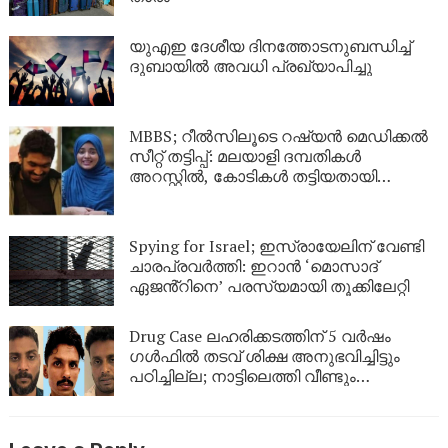
യുഎഇ ദേശീയ ദിനത്തോടനുബന്ധിച്ച്
ദുബായിൽ അവധി പ്രഖ്യാപിച്ചു
MBBS; റീൽസിലൂടെ റഷ്യൻ മെഡിക്കൽ
സീറ്റ് തട്ടിപ്പ്: മലയാളി ദമ്പതികൾ
അറസ്റ്റിൽ, കോടികൾ തട്ടിയതായി
ആരോപണം
Spying for Israel; ഇസ്രായേലിന് വേണ്ടി
ചാരപ്രവർത്തി: ഇറാൻ ‘മൊസാദ്
ഏജൻ്റിനെ’ പരസ്യമായി തൂക്കിലേറ്റി
Drug Case ലഹരിക്കടത്തിന് 5 വർഷം
ഗൾഫിൽ തടവ് ശിക്ഷ അനുഭവിച്ചിട്ടും
പഠിച്ചില്ല; നാട്ടിലെത്തി വീണ്ടും
ലഹരികടത്ത്, പിടിയിൽ