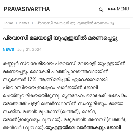
PRAVASIVARTHA
MENU
Home
news
പ്രവാസി മലയാളി യുഎഇയിൽ മരണപ്പെട്ടു
പ്രവാസി മലയാളി യുഎഇയിൽ മരണപ്പെട്ടു
July 21, 2024
NEWS
കണ്ണൂർ സ്വദേശിയായ പ്രവാസി മലയാളി യുഎഇയിൽ
മരണപ്പെട്ടു. മൊകേരി പാത്തിപ്പാലത്തെവാഴയിൽ
സുബൈർ (72) ആണ് മരിച്ചത്. ഏറെക്കാലമായി
പ്രവാസിയായ ഇദ്ദേഹം ഷാർജയിൽ ജോലി
ചെയ്തുവരികയായിരുന്നു. മൃതദേഹം മൊകേരി കടേപ്രം
ജമാഅത്ത് പള്ളി ഖബർസ്ഥാനിൽ സംസ്കരിക്കും. ഭാര്യ:
സക്കീന. മക്കൾ: മുംതാസ് (ഖത്തർ), മാജിദ,
ജമാൽ(ഇരുവരും ദുബായ്). മരുമക്കൾ: അനസ് (ഖത്തർ),
അൻവർ (ദുബായ്).
യുഎഇയിലെ വാർത്തകളും ജോലി