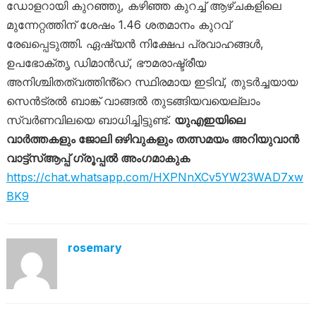
ഡോളറായി കുറഞ്ഞു, കഴിഞ്ഞ കുറച്ച് ആഴ്ചകളിലെ
മുന്നേറ്റത്തിന് ശേഷം 1.46 ശതമാനം കുറവ്
രേഖപ്പെടുത്തി. ഏഷ്യൻ നിക്ഷേപ പ്രവാഹങ്ങൾ,
ഉപഭോക്തൃ ഡിമാൻഡ്, ഭൗമരാഷ്ട്രീയ
അനിശ്ചിതത്വത്തിൻ്റെ സ്ഥിരമായ ഇടിവ്, തുടർച്ചയായ
സെൻട്രൽ ബാങ്ക് വാങ്ങൽ തുടങ്ങിയവയെല്ലാം
സ്വർണവിലയെ ബാധിച്ചിട്ടുണ്ട്.
യുഎഇയിലെ
വാർത്തകളും ജോലി ഒഴിവുകളും തത്സമയം അറിയുവാൻ
വാട്ട്‌സ്ആപ്പ് ഗ്രൂപ്പൽ അംഗമാകുക
https://chat.whatsapp.com/HXPNnXCv5YW23WAD7xw
BK9
rosemary