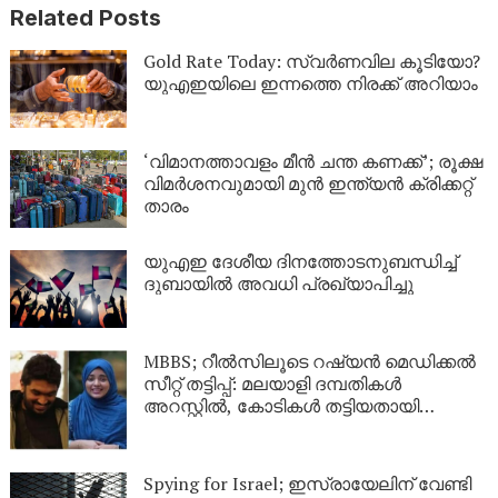
Related Posts
Gold Rate Today: സ്വര്‍ണവില കൂടിയോ?
യുഎഇയിലെ ഇന്നത്തെ നിരക്ക് അറിയാം
‘വിമാനത്താവളം മീന്‍ ചന്ത കണക്ക്’; രൂക്ഷ
വിമര്‍ശനവുമായി മുന്‍ ഇന്ത്യന്‍ ക്രിക്കറ്റ്
താരം
യുഎഇ ദേശീയ ദിനത്തോടനുബന്ധിച്ച്
ദുബായിൽ അവധി പ്രഖ്യാപിച്ചു
MBBS; റീൽസിലൂടെ റഷ്യൻ മെഡിക്കൽ
സീറ്റ് തട്ടിപ്പ്: മലയാളി ദമ്പതികൾ
അറസ്റ്റിൽ, കോടികൾ തട്ടിയതായി
ആരോപണം
Spying for Israel; ഇസ്രായേലിന് വേണ്ടി