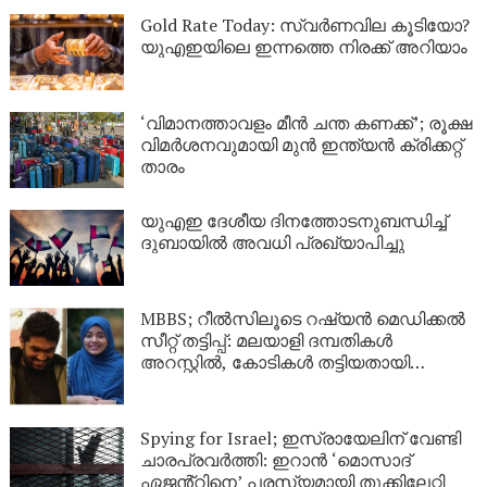
Gold Rate Today: സ്വര്‍ണവില കൂടിയോ?
യുഎഇയിലെ ഇന്നത്തെ നിരക്ക് അറിയാം
‘വിമാനത്താവളം മീന്‍ ചന്ത കണക്ക്’; രൂക്ഷ
വിമര്‍ശനവുമായി മുന്‍ ഇന്ത്യന്‍ ക്രിക്കറ്റ്
താരം
യുഎഇ ദേശീയ ദിനത്തോടനുബന്ധിച്ച്
ദുബായിൽ അവധി പ്രഖ്യാപിച്ചു
MBBS; റീൽസിലൂടെ റഷ്യൻ മെഡിക്കൽ
സീറ്റ് തട്ടിപ്പ്: മലയാളി ദമ്പതികൾ
അറസ്റ്റിൽ, കോടികൾ തട്ടിയതായി
ആരോപണം
Spying for Israel; ഇസ്രായേലിന് വേണ്ടി
ചാരപ്രവർത്തി: ഇറാൻ ‘മൊസാദ്
ഏജൻ്റിനെ’ പരസ്യമായി തൂക്കിലേറ്റി