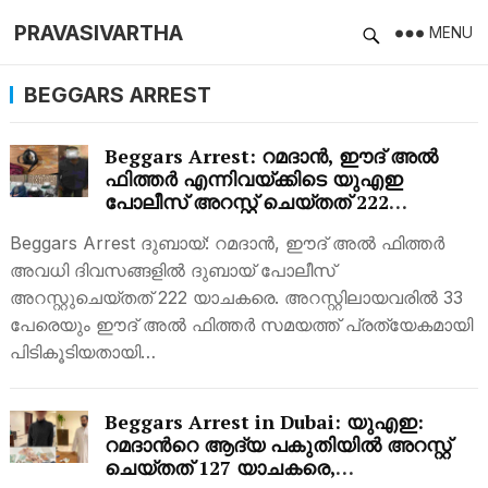
PRAVASIVARTHA
MENU
BEGGARS ARREST
Beggars Arrest: റമദാൻ, ഈദ് അൽ
ഫിത്തർ എന്നിവയ്ക്കിടെ യുഎഇ
പോലീസ് അറസ്റ്റ് ചെയ്തത് 222
യാചകരെ
Beggars Arrest ദുബായ്: റമദാൻ, ഈദ് അൽ ഫിത്തർ
അവധി ദിവസങ്ങളിൽ ദുബായ് പോലീസ്
അറസ്റ്റുചെയ്തത് 222 യാചകരെ. അറസ്റ്റിലായവരിൽ 33
പേരെയും ഈദ് അൽ ഫിത്തർ സമയത്ത് പ്രത്യേകമായി
പിടികൂടിയതായി…
Beggars Arrest in Dubai: യുഎഇ:
റമദാന്‍റെ ആദ്യ പകുതിയിൽ അറസ്റ്റ്
ചെയ്തത് 127 യാചകരെ,