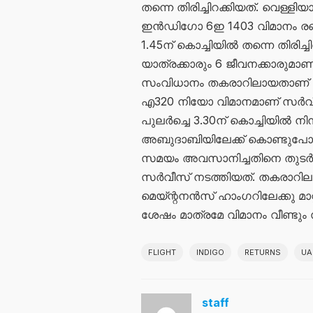
തന്നെ തിരിച്ചിറക്കിയത്. വെള്ളിയാ
ഇൻഡിഗോ 6ഇ 1403 വിമാനം രണ്ട
1.45ന് കൊച്ചിയിൽ തന്നെ തിരിച്
യാത്രക്കാരും 6 ജീവനക്കാരുമാണ്
സംവിധാനം തകരാറിലായതാണ് ക
എ320 നിയോ വിമാനമാണ് സർവീസി
പുലർച്ചെ 3.30ന് കൊച്ചിയിൽ നിന്ന
അബുദാബിയിലേക്ക് കൊണ്ടുപോയി
സമയം അവസാനിച്ചതിനെ തുടർന്
സർവീസ് നടത്തിയത്. തകരാറിലായ
മെയ്ന്റനൻസ് ഹാംഗറിലേക്കു മാ
ശേഷം മാത്രമേ വിമാനം വീണ്ടും
FLIGHT
INDIGO
RETURNS
UA
staff