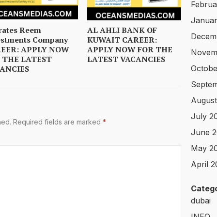
Februa
Januar
rates Reem
AL AHLI BANK OF
Decem
estments Company
KUWAIT CAREER:
EER: APPLY NOW
APPLY NOW FOR THE
Novem
 THE LATEST
LATEST VACANCIES
Octobe
ANCIES
Septe
August
July 2
hed.
Required fields are marked
*
June 
May 2
April 
Catego
dubai
INFO