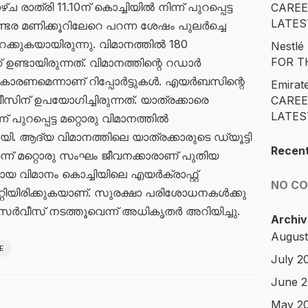
ഴ്ച രാത്രി 11.10ന് കൊച്ചിയിൽ നിന്ന് പുറപ്പെട്ട
CAREE
LATES
ര മണിക്കൂറിലേറെ പറന്ന ശേഷം പുലർച്ചെ
ചിറക്കുകയായിരുന്നു. വിമാനത്തിൽ 180
Nestl
FOR T
 ഉണ്ടായിരുന്നത്. വിമാനത്തിന്റെ റഡാർ
ാരണമെന്നാണ് റിപ്പോർട്ടുകൾ. എയർബസിന്റെ
Emirat
ന് ഉപയോഗിച്ചിരുന്നത്. യാത്രക്കാരെ
CAREE
LATES
് പുറപ്പെട്ട മറ്റൊരു വിമാനത്തിൽ
. ആദ്യ വിമാനത്തിലെ യാത്രക്കാരുടെ ഡ്യൂട്ടി
Recen
ന് മറ്റൊരു സംഘം ജീവനക്കാരാണ് പുതിയ
 വിമാനം കൊച്ചിയിലെ എയർക്രാഫ്റ്റ്
NO C
റ്റിയിരിക്കുകയാണ്. സുരക്ഷാ പരിശോധനകൾക്കു
 സർവീസ് നടത്തൂവെന്ന് അധികൃതർ അറിയിച്ചു.
Archiv
August
E
July 2
June 
May 2