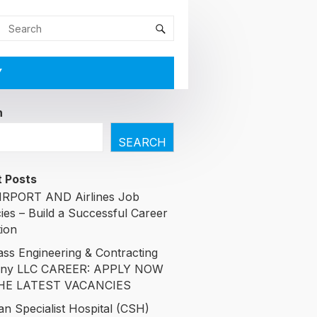
Y
h
SEARCH
 Posts
RPORT AND Airlines Job
ies – Build a Successful Career
tion
ass Engineering & Contracting
ny LLC CAREER: APPLY NOW
HE LATEST VACANCIES
an Specialist Hospital (CSH)