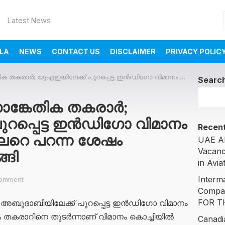
Latest News
LA
NEWS
CONTACT US
DISCLAIMER
PRIVACY POLIC
എഇയിലേക്ക് പുറപ്പെട്ട ഇൻഡിഗോ വിമാനം രണ്ടര മണിക്കൂറിലേറെ പറന്ന ശേഷം പാതിവഴിയിൽ മടങ്ങി
Searc
സാങ്കേതിക തകരാർ;
ുറപ്പെട്ട ഇൻഡിഗോ വിമാനം
Recent
ലേറെ പറന്ന ശേഷം
UAE AI
Vacanc
്ങി
in Avia
Interm
omment
Compa
FOR T
്ന് അബുദാബിയിലേക്ക് പുറപ്പെട്ട ഇൻഡിഗോ വിമാനം
ക തകരാറിനെ തുടർന്നാണ് വിമാനം കൊച്ചിയിൽ
Canadi