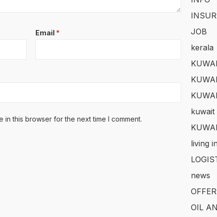
INSUR
JOB
Email
*
kerala
KUWAI
KUWAI
KUWA
kuwait 
in this browser for the next time I comment.
KUWAI
living 
LOGIS
news
OFFER
OIL A