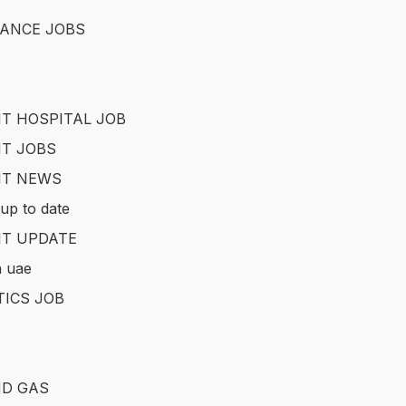
ANCE JOBS
T HOSPITAL JOB
T JOBS
IT NEWS
up to date
T UPDATE
in uae
TICS JOB
ND GAS