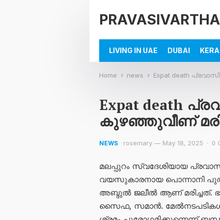
PRAVASIVARTHA
LIVING IN UAE
DUBAI
KERA
Home
news
Expat death പ്രവാസ
Expat death പ
കുഴഞ്ഞുവീണ് മരിച
rosemary
—
May 18, 2025
·
0 
NEWS
മലപ്പുറം സ്വദേശിയായ പ്രവാസ
വയസുകാരനായ പൊന്നാനി പുത്
അബ്ദുൽ ജലീൽ ആണ് മരിച്ചത്
സൈഫ, സമാൻ. മേൽനടപടികൾ പൂർത
ശ്രമം പുരോ​ഗമിക്കുന്നെന്ന് ബന്ധ