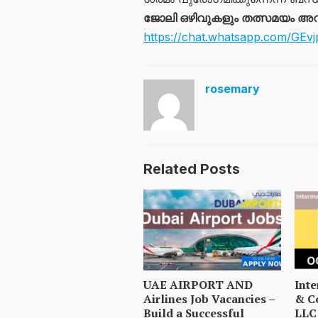
ജോലി ഒഴിവുകളും തത്സമയം അറി
https://chat.whatsapp.com/GE
rosemary
Related Posts
UAE AIRPORT AND
Int
Airlines Job Vacancies –
& C
Build a Successful
LLC