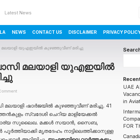
Latest News
LA
NEWS
CONTACT US
DISCLAIMER
PRIVACY POLIC
ി മലയാളി യുഎഇയിൽ കുഴഞ്ഞുവീണ് മരിച്ചു
Searc
്രവാസി മലയാളി യുഎഇയിൽ
്ചു
Recent
UAE AI
Comment
Vacanc
in Avia
ി മലയാളി ഷാർജയിൽ കുഴഞ്ഞുവീണ് മരിച്ചു. 41
Interm
തൻകുളം സ്വദേശി ചെറിയ മാളിയേക്കൽ
Compa
. ഭാര്യ സുലൈഖ. മക്കൾ സയാൻ, സൈബ,
FOR T
്തിയാക്കി മൃതദേഹം നാട്ടിലെത്തിക്കാനുള്ള
Canadi
പ്പെട്ടവർ അറിയിച്ചു.
യുഎഇയിലെ വാർത്തകളും