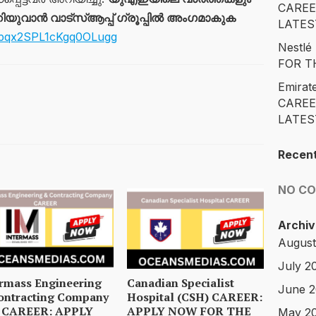
CAREE
യുവാൻ വാട്സ്ആപ്പ് ഗ്രൂപ്പിൽ അംഗമാകുക
LATES
vjpqx2SPL1cKgq0OLugg
Nestl
FOR T
Emirat
CAREE
LATES
Recen
NO C
Archiv
August
July 2
ermass Engineering
Canadian Specialist
June 
ontracting Company
Hospital (CSH) CAREER:
 CAREER: APPLY
APPLY NOW FOR THE
May 2