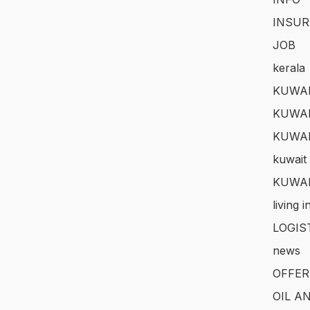
INSUR
JOB
kerala
KUWAI
KUWAI
KUWA
kuwait 
KUWAI
living 
LOGIS
news
OFFER
OIL A