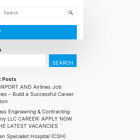
Y
h
SEARCH
 Posts
RPORT AND Airlines Job
ies – Build a Successful Career
tion
ass Engineering & Contracting
ny LLC CAREER: APPLY NOW
HE LATEST VACANCIES
an Specialist Hospital (CSH)