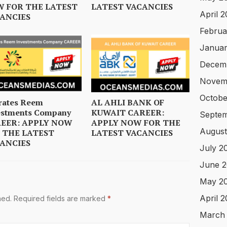
 FOR THE LATEST
LATEST VACANCIES
April 
ANCIES
Februa
Januar
Decem
Novem
Octobe
rates Reem
AL AHLI BANK OF
estments Company
KUWAIT CAREER:
Septem
EER: APPLY NOW
APPLY NOW FOR THE
August
 THE LATEST
LATEST VACANCIES
ANCIES
July 2
June 2
May 2
April 
hed.
Required fields are marked
*
March