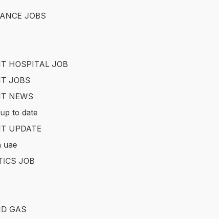
ANCE JOBS
T HOSPITAL JOB
T JOBS
IT NEWS
up to date
T UPDATE
in uae
TICS JOB
ND GAS