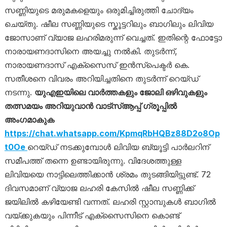
സണ്ണിയുടെ മരുമകളെയും ഒരുമിച്ചിരുത്തി ചോദ്യം
ചെയ്തു. ഷീല സണ്ണിയുടെ സ്കൂട്ടറിലും ബാഗിലും ലിവിയ
ജോസാണ് വ്യാജ ലഹരിമരുന്ന് വെച്ചത്. ഇതിന്റെ ഫോട്ടോ
നാരായണദാസിനെ അയച്ചു നൽകി. തുടർന്ന്,
നാരായണദാസ് എക്സൈസ് ഇൻസ്പെക്ടർ കെ.
സതീശനെ വിവരം അറിയിച്ചതിനെ തുടർന്ന് റെയ്ഡ്
നടന്നു.
യുഎഇയിലെ വാർത്തകളും ജോലി ഒഴിവുകളും
തത്സമയം അറിയുവാൻ വാട്സ്ആപ്പ് ഗ്രൂപ്പിൽ
അംഗമാകുക
https://chat.whatsapp.com/KpmqRbHQBz88D2o8Op
t0Oe
റെയ്ഡ് നടക്കുമ്പോൾ ലിവിയ ബ്യൂട്ടി പാർലറിന്
സമീപത്ത് തന്നെ ഉണ്ടായിരുന്നു. വിദേശത്തുള്ള
ലിവിയയെ നാട്ടിലെത്തിക്കാൻ ശ്രമം തുടങ്ങിയിട്ടുണ്ട്. 72
ദിവസമാണ് വ്യാജ ലഹരി കേസിൽ ഷീല സണ്ണിക്ക്
ജയിലിൽ കഴിയേണ്ടി വന്നത്. ലഹരി സ്റ്റാമ്പുകൾ ബാഗിൽ
വയ്ക്കുകയും പിന്നീട് എക്സൈസിനെ കൊണ്ട്