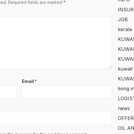
hed.
Required fields are marked
*
INSUR
JOB
kerala
KUWAI
KUWAI
KUWA
kuwait 
KUWAI
Email
*
living 
LOGIS
news
OFFER
OIL A