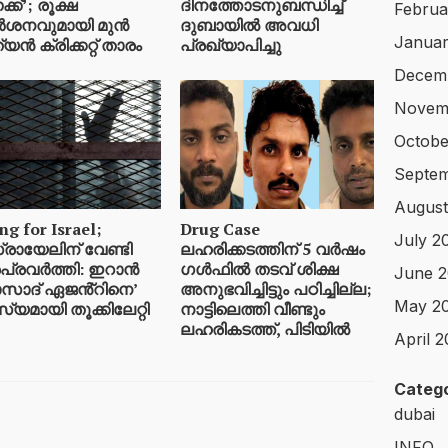
ക്’; രൂക്ഷ
ദിനത്തോടനുബന്ധിച്ച്
Februa
്‍ശനവുമായി മുന്‍
ദുബായിൽ അവധി
Januar
്യന്‍ ക്രിക്കറ്റ് താരം
പ്രഖ്യാപിച്ചു
Decem
Novem
Octobe
Septe
August
ng for Israel;
Drug Case
July 2
രായേലിന് വേണ്ടി
ലഹരിക്കടത്തിന് 5 വർഷം
പ്രവർത്തി: ഇറാൻ
ഗൾഫിൽ തടവ് ശിക്ഷ
June 
സാദ് ഏജൻ്റിനെ’
അനുഭവിച്ചിട്ടും പഠിച്ചില്ല;
May 2
യമായി തൂക്കിലേറ്റി
നാട്ടിലെത്തി വീണ്ടും
ലഹരികടത്ത്, പിടിയിൽ
April 
Catego
dubai
INFO