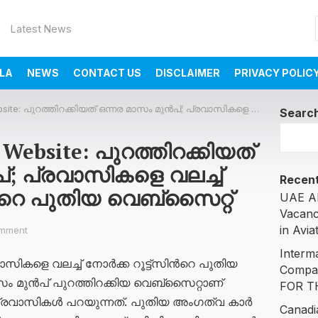
Latest News
LA
NEWS
CONTACT US
DISCLAIMER
PRIVACY POLIC
റക്കിയത് ഒന്നര മാസം മുന്‍പ്; പ്രവാസികളെ വലച്ച് നോര്‍ക്ക റൂട്ട്സിന്‍റെ പുതിയ വെബ്സൈറ്റ്
Searc
Website: പുറത്തിറക്കിയത്
പ്; പ്രവാസികളെ വലച്ച്
Recent
ിന്‍റെ പുതിയ വെബ്സൈറ്റ്
UAE AI
Vacanc
in Avia
mment
Interm
സികളെ വലച്ച് നോര്‍ക്ക റൂട്ട്സിന്‍റെ പുതിയ
Compa
ം മുന്‍പ് പുറത്തിറക്കിയ വെബ്സൈറ്റാണ്
FOR T
ാസികള്‍ പറയുന്നത്. പു​തി​യ അം​ഗ​ത്വ കാ​ർ​
Canadi