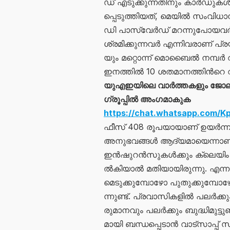
ഡ് എ​ടു​ക്കു​ന്ന​തി​നും കാ​ർ​ഡു​ക​ൾ 
പ്പെ​ടു​ത്തി​യത്, മെ​യി​ൽ സം​വി​ധാ
ഡി പാ​സ്​​വേ​ർ​ഡ് മ​റ​ന്നു​പോ​യ​വ​ർ​
ശ്ര​മി​ക്കു​ന്ന​വ​ർ​ എന്നിവരാണ് പ്ര​യ
യും മ​റ്റൊ​ന്ന് മൊ​ബൈ​ൽ ന​മ്പ​ർ വ​ഴി
ഇ​ന​ത്തി​ൽ 10 ശ​ത​മാ​ന​ത്തി​ന്‍റെ വ​ർ
യുഎഇയിലെ വാർത്തകളും ജോലി 
ഗ്രൂപ്പിൽ അംഗമാകുക
https://chat.whatsapp.com
ഫീ​സ് 408 രൂ​പ​യാ​യാ​ണ് ഉ​യ​ർ​ന്ന​
അ​നു​ഭ​വ​ങ്ങ​ൾ ആ​ദ്യ​മാ​യെ​ന്നാ
ഇ​ൻ​ഷു​റ​ൻ​സു​ക​ൾ​ക്കും ​ക്ലെ​യിം 
ൽ​കി​യാ​ൽ മ​തി​യാ​യി​രു​ന്നു. എ​
മെ​ടു​ക്കു​മ്പോ​ഴോ പു​തു​ക്കു​മ്പോ​
ന്നു​ണ്ട്. പ്ര​വാ​സി​ക​ളി​ൽ പ​ല​ർ​
രു​മാ​ന​വും പ​ല​ർ​ക്കും ബു​ദ്ധി​മു​ട്ട
മാ​യി ബ​ന്ധ​പ്പെ​ടാ​ൻ വാട്സാ​പ്പ