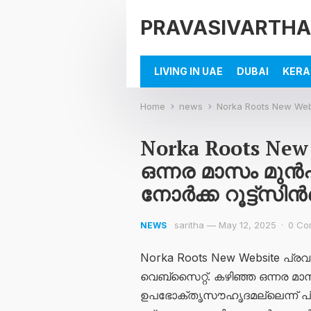
PRAVASIVARTHA
LIVING IN UAE
DUBAI
KERA
Home
news
Norka Roots New Website: പുറത്തി
Norka Roots New 
ഒന്നര മാസം മുന്‍
നോര്‍ക്ക റൂട്ട്സ
saritha
—
May 12, 2025
·
0 Co
NEWS
Norka Roots New Website പ്രവാ
വെബ്സൈറ്റ്. കഴിഞ്ഞ ഒന്നര മാസ
ഉപഭോക്തൃസൗഹൃദമല്ലെന്ന് പ്രവ