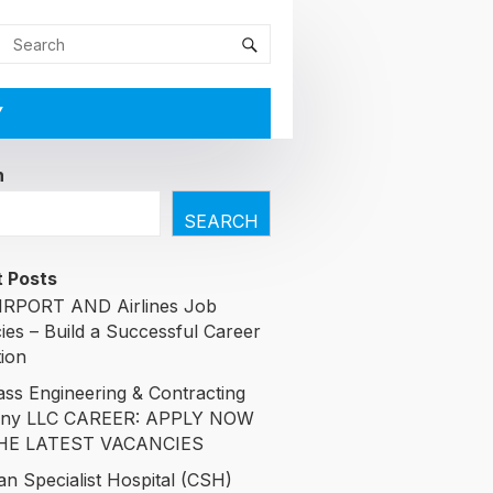
Y
h
SEARCH
 Posts
RPORT AND Airlines Job
ies – Build a Successful Career
tion
ass Engineering & Contracting
ny LLC CAREER: APPLY NOW
HE LATEST VACANCIES
an Specialist Hospital (CSH)