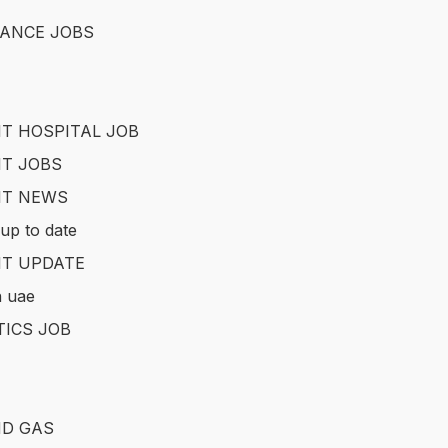
ANCE JOBS
T HOSPITAL JOB
T JOBS
IT NEWS
up to date
T UPDATE
in uae
TICS JOB
ND GAS