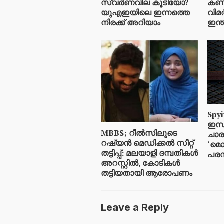
സ്വര്‍ണവില കൂടിയോ?
കണക്
യുഎഇയിലെ ഇന്നത്തെ
വിമര
നിരക്ക് അറിയാം
ഇന്ത
Spyi
ഇസ്
MBBS; റീൽസിലൂടെ
ചാര
റഷ്യൻ മെഡിക്കൽ സീറ്റ്
‘മൊ
തട്ടിപ്പ്: മലയാളി ദമ്പതികൾ
പരസ്
അറസ്റ്റിൽ, കോടികൾ
തട്ടിയതായി ആരോപണം
Leave a Reply