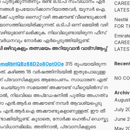
പു​തു​ക്കു​ന്ന​തി​നും ര​ണ്ട് ഒ.​ടി.​പി സം​വി​ധാ​നം ഏ​ർ​
CAREE
​ന​ങ്ങ​ൾ ഉ​പ​യോ​ഗി​ക്കാ​ന​റി​യാ​ത്തവര്‍, യൂ​സ​ർ ഐ.​
LATES
ക്ക് പു​തി​യ സൈ​റ്റ് വ​ഴി അ​ക്കൗ​ണ്ട് വീ​ണ്ടെ​ടു​ക്കാ​ൻ
Nestl
ാ​സ​ത്തി​ലാ​യിരിക്കുന്നത്. ഒ.​ടി.​പി ഒ​ന്ന് മെ​യി​ൽ വ​ഴി​
FOR T
​യു​മാ​ണ് ല​ഭി​ക്കു​ക. നി​ല​വി​ലു​ണ്ടാ​യി​രു​ന്ന ഫീ​സ്
Emirat
​ധ​ന​വും നോ​ർ​ക്ക ഏ​ർ​പ്പെ​ടു​ത്തി​യി​ട്ടു​ണ്ട്.
CAREE
ഒഴിവുകളും തത്സമയം അറിയുവാൻ വാട്സ്ആപ്പ്
LATES
Recen
/KpmqRbHQBz88D2o8Opt0Oe
315 രൂ​പ​യാ​യി​രു​ന്ന
ത്. ക​ഴി​ഞ്ഞ 18 വ​ർ​ഷ​ത്തി​നി​ട​യി​ൽ ഇ​തു​പോ​ലു​ള്ള
NO C
​ണ് പ്ര​വാ​സി​ക​ളു​ടെ ആ​രോ​പ​ണം. സാ​ധാ​ര​ണ ഏ​ത്
ചെ​യ്യു​ന്ന സ​മ​യ​ത്ത് അ​ക്കൗ​ണ്ട് ഡീ​റ്റെ​യി​ൽ​സ് ന​
Archiv
ന്നാ​ൽ, നി​ല​വി​ലെ അ​പ്ഡേ​ഷ​നി​ൽ പു​തി​യ അം​ഗ​ത്വ​
August
ഴോ എ​ൻ.​ആ​ർ.​ഒ അ​ക്കൗ​ണ്ട് ന​മ്പ​ർ ആ​വ​ശ്യ​പ്പെ​ടു​
July 2
ക്കും എ​ൻ.​ആ​ർ.​ഐ അ​ക്കൗ​ണ്ടു​ക​ളാ​ണു​ള്ള​ത്. ഈ ​തീ​
ു​ണ്ടാ​ക്കിയിട്ടുണ്ട്. കൂ​ടാ​തെ, നോ​ർ​ക്ക ഹെ​ൽ​പ് ഡെ​സ്കു​
June 
് സം​വി​ധാ​ന​മി​ല്ല. അതിനാല്‍, പ്രവാസികളുടെ
May 2