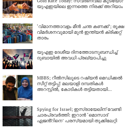
Gold Rate Today: സ്വര്‍ണവില കൂടിയോ?
യുഎഇയിലെ ഇന്നത്തെ നിരക്ക് അറിയാം
‘വിമാനത്താവളം മീന്‍ ചന്ത കണക്ക്’; രൂക്ഷ
വിമര്‍ശനവുമായി മുന്‍ ഇന്ത്യന്‍ ക്രിക്കറ്റ്
താരം
യുഎഇ ദേശീയ ദിനത്തോടനുബന്ധിച്ച്
ദുബായിൽ അവധി പ്രഖ്യാപിച്ചു
MBBS; റീൽസിലൂടെ റഷ്യൻ മെഡിക്കൽ
സീറ്റ് തട്ടിപ്പ്: മലയാളി ദമ്പതികൾ
അറസ്റ്റിൽ, കോടികൾ തട്ടിയതായി
ആരോപണം
Spying for Israel; ഇസ്രായേലിന് വേണ്ടി
ചാരപ്രവർത്തി: ഇറാൻ ‘മൊസാദ്
ഏജൻ്റിനെ’ പരസ്യമായി തൂക്കിലേറ്റി