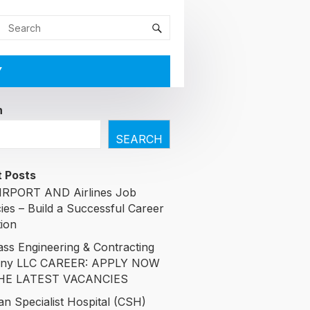
Y
h
SEARCH
 Posts
RPORT AND Airlines Job
ies – Build a Successful Career
tion
ass Engineering & Contracting
ny LLC CAREER: APPLY NOW
HE LATEST VACANCIES
an Specialist Hospital (CSH)