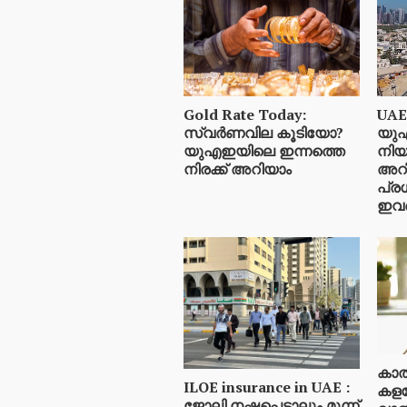
Gold Rate Today:
UAE
സ്വര്‍ണവില കൂടിയോ?
യു
യുഎഇയിലെ ഇന്നത്തെ
നിയ
നിരക്ക് അറിയാം
അറി
പ്രധ
ഇവ
കാത
ILOE insurance in UAE :
കളയ
ജോലി നഷ്ടപ്പെട്ടാലും മൂന്ന്