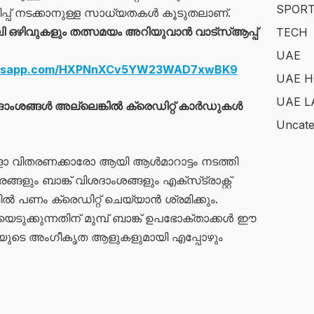
SPOR
ടിപ്പ് നടക്കാനുള്ള സാധ്യതകൾ കൂടുതലാണ്.
ഒഴിവുകളും തത്സമയം അറിയുവാൻ വാട്സ്ആപ്പ്
TECH
UAE
hatsapp.com/HXPNnXCv5YW23WAD7xwBK9
UAE H
UAE L
ദാംശങ്ങൾ അല്ലെങ്കിൽ ക്രെഡിറ്റ് കാർഡുകൾ
Uncate
ോ വിതരണക്കാരോ ആയി ആൾമാറാട്ടം നടത്തി
ും ബാങ്ക് വിശദാംശങ്ങളും എക്‌സ്‌ട്രാക്റ്റ്
ൽ പണം ക്രെഡിറ്റ് ചെയ്യാൻ ശ്രമിക്കും.
ടുക്കുന്നതിന് മുമ്പ് ബാങ്ക് ഉപഭോക്താക്കൾ ഈ
നിയുടെ അംഗീകൃത ആളുകളുമായി എപ്പോഴും