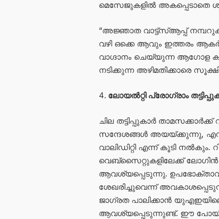
മെസേജുകളിൽ അകപ്പെടാതെ ശ്ര
“അജ്ഞാത വാട്ട്‌സ്ആപ്പ് നമ
വഴി ഒക്കെ ആവും ഇത്തരം
വാഗ്ദാനം ചെയ്യുന്ന ആഗോള കമ്പ
നടിക്കുന്ന അഴിമതിക്കാരെ സൂക്ഷി
ലോയൽറ്റി പ്രോഗ്രാം തട്ടിപ്പ
ചില തട്ടിപ്പുകാർ താമസക്കാർക്
സന്ദേശങ്ങൾ അയയ്‌ക്കുന്നു, എന
വാലിഡിറ്റി എന്ന് കൂടി നൽകും
വെബ്‌സൈറ്റുകളിലേക്ക് ലോഗ
ആവശ്യപ്പെടുന്നു. ഉപഭോക്താ
ശേഖരിച്ചുവെന്ന് അവകാശപ്പെടു
ജാഗ്രത പാലിക്കാൻ യുഎഇയിലെ
ആവശ്യപ്പെടുന്നുണ്ട്. ഈ പോ