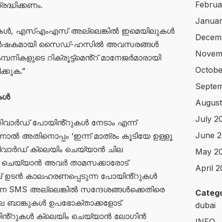
Februa
ദ്ധിക്കണം.
Januar
്പറുകൾ, എസ്എംഎസ് അല്ലെങ്കിൽ ഇമെയിലുകൾ
Decem
 ആകർഷകമായി സൈഡ്-ഹസിൽ അവസരങ്ങൾ
Novem
നികളുടെ റിക്രൂട്ട്‌മെൻ്റ് മാനേജർമാരായി
Octobe
ക്കുക.”
Septe
ുകൾ
August
July 2
ക് റിവാർഡ് പോയിൻ്റുകൾ നേടാം എന്ന്
June 
്നാൽ അതിനൊപ്പം ‘ഇന്ന് മാത്രം കൂടിയേ ഉള്ളൂ
. റിവാർഡ് ക്ലെയിം ചെയ്യാൻ ചില
May 2
ിൻ ചെയ്യാൻ അവർ താമസക്കാരോട്
April 
വ് ഉടൻ കാലഹരണപ്പെടുന്ന പോയിൻ്റുകൾ
ന്ന SMS അല്ലെങ്കിൽ സന്ദേശങ്ങൾക്കെതിരെ
Catego
 ബാങ്കുകൾ ഉപഭോക്താക്കളോട്
dubai
യിൻ്റുകൾ ക്ലെയിം ചെയ്യാൻ ലോഗിൻ
INFO