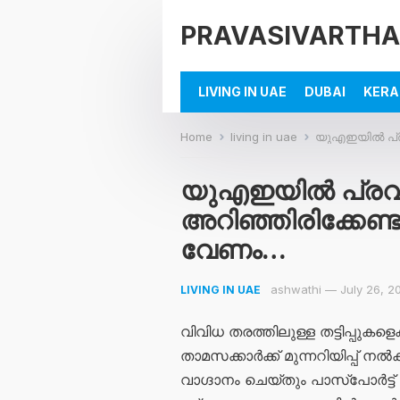
PRAVASIVARTHA
LIVING IN UAE
DUBAI
KERA
Home
living in uae
യുഎഇയിൽ പ്രവാസ
യുഎഇയിൽ പ്രവ
അറിഞ്ഞിരിക്കേണ്ട എ
വേണം…
ashwathi
—
July 26, 2
LIVING IN UAE
വിവിധ തരത്തിലുള്ള തട്ടിപ്പുകളെ
താമസക്കാർക്ക് മുന്നറിയിപ്പ്
വാഗ്ദാനം ചെയ്തും പാസ്‌പോർട