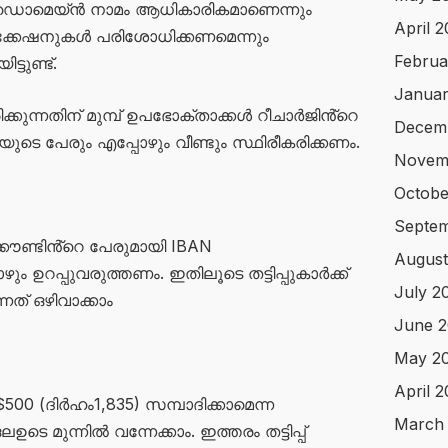
ൽ ഡൊമെയ്ൻ നാമം ആധികാരികമാണെന്നും
April 
ിക്കേഷനുകൾ പരിശോധിക്കണമെന്നും
Februa
്ടുണ്ട്.
Januar
കുന്നതിന് മുമ്പ് ഉപഭോക്താക്കൾ റീചാർജിൻ്റെ
Decem
െ പേരും എപ്പോഴും വീണ്ടും സ്ഥിരീകരിക്കണം.
Novem
Octobe
Septem
്കൗണ്ടിൻ്റെ പേരുമായി IBAN
August
ഴും ഉറപ്പുവരുത്തണം. ഇതിലൂടെ തട്ടിപ്പുകാർക്ക്
July 2
് ഒഴിവാക്കാം
June 2
May 2
April 
00 (ദിർഹം1,835) സമ്പാദിക്കാമെന്ന
March
െ മുന്നിൽ വന്നേക്കാം. ഇത്തരം തട്ടിപ്പ്