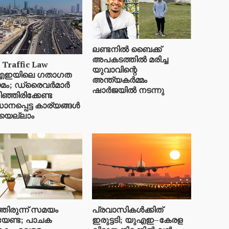
ലണ്ടനിൽ ബെെക്ക്
അപകടത്തിൽ മരിച്ച
 Traffic Law
യുവാവിന്റെ
എഇയിലെ ഗതാഗത
അന്ത്യകർമ്മം
മം; ഡ്രൈവർമാർ
ഷാർജയിൽ നടന്നു
ഞ്ഞിരിക്കേണ്ട
ാനപ്പെട്ട കാര്യങ്ങൾ
യെല്ലാം
്തിരുന്ന് സമയം
പ്രവാസികൾക്കിത്
േണ്ട; പാചക
ഇരുട്ടടി; യുഎഇ–കേരള