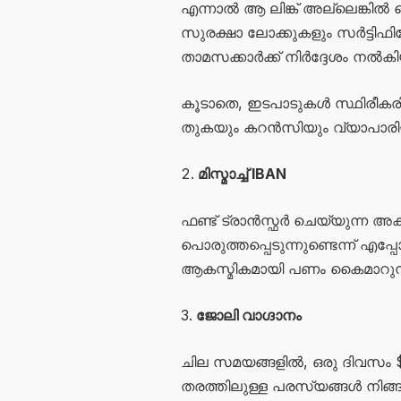
എന്നാൽ ആ ലിങ്ക് അല്ലെങ്കി
സുരക്ഷാ ലോക്കുകളും സർട്ടിഫ
താമസക്കാർക്ക് നിർദ്ദേശം നൽകിയിട
കൂടാതെ, ഇടപാടുകൾ സ്ഥിരീകരിക്
തുകയും കറൻസിയും വ്യാപാരിയുട
മിസ്മാച്ച് IBAN
ഫണ്ട് ട്രാൻസ്ഫർ ചെയ്യുന്ന അക
പൊരുത്തപ്പെടുന്നുണ്ടെന്ന് എപ്പോ
ആകസ്മികമായി പണം കൈമാറുന്നത
ജോലി വാ​ഗ്ദാനം
ചില സമയങ്ങളിൽ, ഒരു ദിവസം $5
തരത്തിലുള്ള പരസ്യങ്ങൾ നിങ്ങലഉട