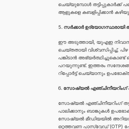
ചെയ്യുമ്പോൾ തട്ടിപ്പുകാർക്ക
ആളുകളെ കബളിപ്പിക്കാൻ കഴിയു
സർക്കാർ ഉദ്യോഗസ്ഥരായി ആൾ
ഈ അടുത്തായി, യുഎഇ നിവാസ
ചെയ്തതായി വിശ്വസിപ്പിച്ച്, പി
പങ്കിടാൻ അഭ്യർത്ഥിച്ചുകൊണ്ട് ഒര
പറയുന്നുണ്ട്. ഇത്തരം സന്ദേശ
റിപ്പോർട്ട് ചെയ്യാനും ഉപഭോക്താക
സോഷ്യൽ എഞ്ചിനീയറിംഗ് 
സോഷ്യൽ എഞ്ചിനീയറിംഗ് തട്ടിപ
പാലിക്കാനും ബാങ്കുകൾ ഉപഭോക്ത
സോഷ്യൽ മീഡിയയിൽ അറിയാത
ഒറ്റത്തവണ പാസ്‌വേഡ് (OTP) 