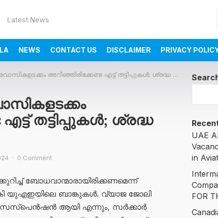
Latest News
LA
NEWS
CONTACT US
DISCLAIMER
PRIVACY POLIC
ികളടക്കം അറിഞ്ഞിരിക്കേണ്ട എട്ട് തട്ടിപ്പുകൾ; ശ്രദ്ധ വേണം…
Searc
ാസികളടക്കം
ട്ട് തട്ടിപ്പുകൾ; ശ്രദ്ധ
Recent
UAE AI
Vacanc
in Avia
024
·
0 Comment
Interm
ക്കുറിച്ച് ബോധവാന്മാരായിരിക്കണമെന്ന്
Compa
 നൽകി യുഎഇയിലെ ബാങ്കുകൾ. വ്യാജ ജോലി
FOR T
്ട് സസ്‌പെൻഷൻ ആയി എന്നും, സർക്കാർ
Canadi