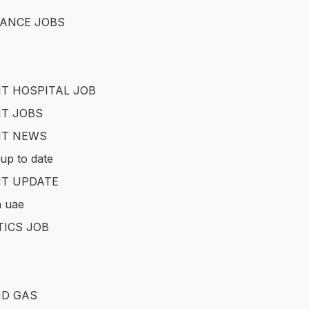
ANCE JOBS
T HOSPITAL JOB
T JOBS
IT NEWS
up to date
T UPDATE
in uae
TICS JOB
ND GAS