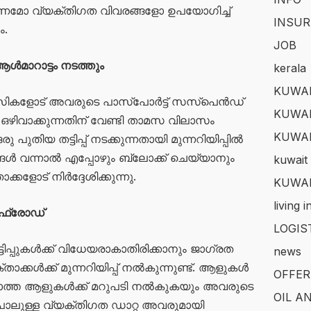
് പണമോ വ്യക്തിഗത വിവരങ്ങളോ ഉപയോഗിച്ച്
INSUR
ം.
JOB
മാറാട്ടം നടത്തും
kerala
KUWAI
ികളോട് അവരുടെ പാസ്‌പോർട്ട് സസ്പെൻഡ്
KUWAI
ഴ ഒഴിവാക്കുന്നതിന് വേണ്ടി താമസ വിലാസം
KUWA
ു പുതിയ തട്ടിപ്പ് നടക്കുന്നതായി മുന്നറിയിപ്പിൽ
ങ്ങൾ വന്നാൽ എപ്പോഴും ബ്ലോക്ക് ചെയ്യാനും
kuwait 
്കളോട് നിർദ്ദേശിക്കുന്നു.
KUWAI
living 
ഫ്രോ‍ഡ്
LOGIS
്പുകൾക്ക് വിധേയരാകാതിരിക്കാനും ജാഗ്രത
news
ാക്കൾക്ക് മുന്നറിയിപ്പ് നൽകുന്നുണ്ട്. ആളുകൾ
OFFER
്ത ആളുകൾക്ക് മറുപടി നൽകുകയും അവരുടെ
OIL A
പോലുള്ള വ്യക്തിഗത ഡാറ്റ അവരുമായി