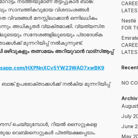
ടം നടത്തിയുമാണ് തട്ടിപ്പുകാർ ബാങ്ക്
CAREE
വും സാമ്പത്തികവുമായ വിശദാംശങ്ങൾ
LATES
ഗത വിവരങ്ങൾ മനസ്സിലാക്കാൻ ഒന്നിലധികം
Nestl
െന്നും അധികൃതർ വ്യക്തമാക്കി. വ്യത്യസ്‌ത
FOR T
ുകളിലൂടെയും സന്ദേശങ്ങളിലൂടെയും പ്രാദേശിക
Emirat
കൾക്ക് മുന്നറിയിപ്പ് നൽകുന്നുണ്ട്.
CAREE
ഒഴിവുകളും തത്സമയം അറിയുവാൻ വാട്സ്ആപ്പ്
LATES
Recen
hatsapp.com/HXPNnXCv5YW23WAD7xwBK9
NO C
ങ്ക് ഉപഭോക്താക്കൾക്ക് നൽകിയ മുന്നറിയിപ്പ്
Archiv
August
July 2
ൗസ് ചെയ്യുമ്പോൾ, റിയൽ സൈറ്റുകളെ
June 
ിരുദ്ധ വെബ്സൈറ്റുകൾ പ്രത്യക്ഷപ്പെടാം.
May 2