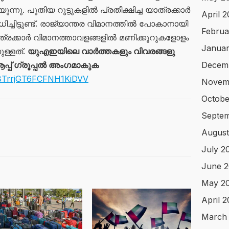
്നു. പുതിയ റൂട്ടുകളിൽ പ്രതീക്ഷിച്ച യാത്രക്കാർ
April 
്ചിട്ടുണ്ട്. രാജ്യാന്തര വിമാനത്തിൽ പോകാനായി
Februa
ാത്രക്കാർ വിമാനത്താവളങ്ങളിൽ മണിക്കൂറുകളോളം
Januar
ുള്ളത്.
യുഎഇയിലെ വാർത്തകളും വിവരങ്ങളു
പ്പ് ഗ്രൂപ്പൽ അംഗമാകുക
Decem
g8TrrjGT6FCFNH1KiDVV
Novem
Octobe
Septem
August
July 2
June 2
May 2
April 
March