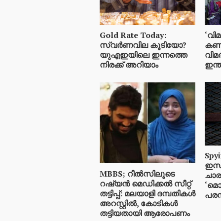
Gold Rate Today:
‘വിമ
സ്വര്‍ണവില കൂടിയോ?
കണക്
യുഎഇയിലെ ഇന്നത്തെ
വിമര
നിരക്ക് അറിയാം
ഇന്ത
Spyi
ഇസ്
MBBS; റീൽസിലൂടെ
ചാര
റഷ്യൻ മെഡിക്കൽ സീറ്റ്
‘മൊ
തട്ടിപ്പ്: മലയാളി ദമ്പതികൾ
പരസ്
അറസ്റ്റിൽ, കോടികൾ
തട്ടിയതായി ആരോപണം