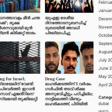
Februa
Januar
ാനത്താവളം മീന്‍ ചന്ത
യുഎഇ ദേശീയ
Decem
ക്’; രൂക്ഷ
ദിനത്തോടനുബന്ധിച്ച്
Novem
്‍ശനവുമായി മുന്‍
ദുബായിൽ അവധി
്യന്‍ ക്രിക്കറ്റ് താരം
പ്രഖ്യാപിച്ചു
Octobe
Septe
August
July 2
June 
May 2
ng for Israel;
Drug Case
രായേലിന് വേണ്ടി
ലഹരിക്കടത്തിന് 5 വർഷം
April 
പ്രവർത്തി: ഇറാൻ
ഗൾഫിൽ തടവ് ശിക്ഷ
സാദ് ഏജൻ്റിനെ’
അനുഭവിച്ചിട്ടും പഠിച്ചില്ല;
Catego
യമായി തൂക്കിലേറ്റി
നാട്ടിലെത്തി വീണ്ടും
ലഹരികടത്ത്, പിടിയിൽ
dubai
INFO