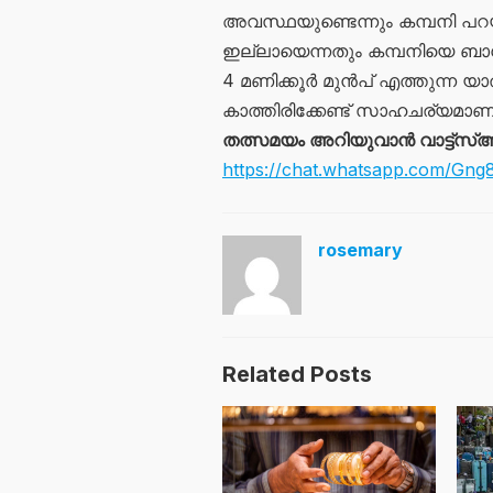
അവസ്ഥയുണ്ടെന്നും കമ്പനി പറയുന
ഇല്ലായെന്നതും കമ്പനിയെ ബാധിച
4 മണിക്കൂർ മുൻപ് എത്തുന്ന യ
കാത്തിരിക്കേണ്ട് സാഹചര്യമാണ
തത്സമയം അറിയുവാൻ വാട്ട്‌സ്ആ
https://chat.whatsapp.com/Gn
rosemary
Related Posts