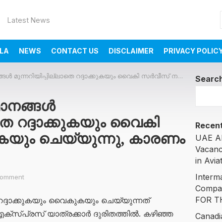
Latest News
LA
NEWS
CONTACT US
DISCLAIMER
PRIVACY POLIC
പ്പില്ലാതെ റദ്ദാക്കുകയും വൈകി സർവീസ് നടത്തുകയും ചെയ്യുന്നു, കാരണം പറഞ്ഞ് കമ്പനി
Searc
മാനങ്ങൾ
ാതെ റദ്ദാക്കുകയും വൈകി
Recent
കയും ചെയ്യുന്നു, കാരണം
UAE AI
Vacanc
in Avia
Interm
Comment
Compa
FOR T
റദ്ദാക്കുകയും വൈകുകയും ചെയ്യുന്നത്
സ്പ്രസ് യാത്രക്കാർ ദുരിതത്തിൽ. കഴിഞ്ഞ
Canadi