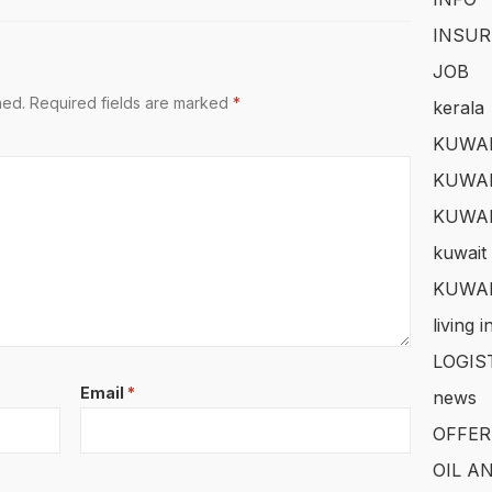
INSUR
JOB
hed.
Required fields are marked
*
kerala
KUWAI
KUWAI
KUWA
kuwait 
KUWAI
living 
LOGIS
Email
*
news
OFFER
OIL A