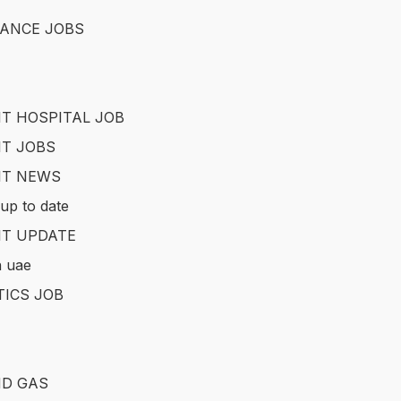
ANCE JOBS
T HOSPITAL JOB
T JOBS
IT NEWS
up to date
T UPDATE
in uae
TICS JOB
ND GAS