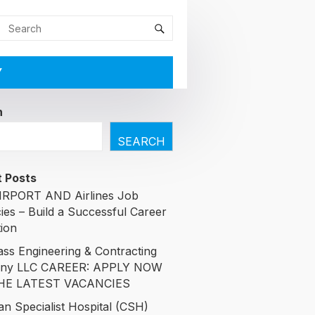
Y
h
SEARCH
 Posts
RPORT AND Airlines Job
ies – Build a Successful Career
tion
ass Engineering & Contracting
ny LLC CAREER: APPLY NOW
HE LATEST VACANCIES
an Specialist Hospital (CSH)