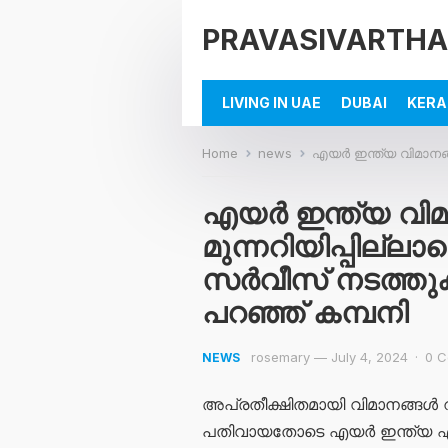
PRAVASIVARTHA
LIVING IN UAE
DUBAI
KERA
Home
news
എയർ ഇന്ത്യ വിമാനങ്ങൾ മുന്നറിയി
എയർ ഇന്ത്യ വി
മുന്നറിയിപ്പില്ല
സർവീസ് നടത്തു
പറഞ്ഞ് കമ്പനി
rosemary
—
July 4, 2024
·
0 
NEWS
അപ്രതീക്ഷിതമായി വിമാനങ്ങൾ 
പതിവായതോടെ എയർ ഇന്ത്യ എക്