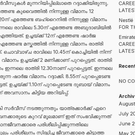
ുകൾ മുന്നറിയിപ്പില്ലാതെ റദ്ദാക്കിയിരുന്നു.
CAREE
LATES
തേണ്ട കുവൈത്തിൽ നിന്നുള്ള വിമാനം 12
9.20ന് എത്തേണ്ട ബഹ്റൈനിൽ നിന്നുള്ള വിമാനം
Nestl
FOR T
 ഇന്നലെ രാവിലെ 5.30ന് എത്തേണ്ട അബുദാബിയിൽ
എത്തിയത്. ഉച്ചയ്ക്ക് 12ന് എത്തേണ്ട ഷാർജ
Emirat
ന് എത്തേണ്ട മസ്കത്തിൽ നിന്നുള്ള വിമാനം രാത്രി
CAREE
LATES
വ്വാഴ്ച രാവിലെ 10.45ന് കൊച്ചിയിൽ നിന്ന്
ാനം ഉച്ചയ്ക്ക് 2 മണിക്കാണ് പുറപ്പെട്ടത്. രാത്രി
Recen
ം ഇന്നലെ രാത്രി 12.30നാണ് പുറപ്പെട്ടത്. ഇന്നലെ
രുന്ന ഷാർജ വിമാനം റദ്ദാക്കി. 8.55ന് പുറപ്പെടേണ്ട
NO C
ടത്. ഉച്ചയ്ക്ക് 1.10ന് പുറപ്പെടേണ്ട ദുബായ് വിമാനം
് അവസാനം കിട്ടിയ അറിയിപ്പ്.
Archiv
August
കി സർവീസ് നടത്തുന്നതും യാത്രക്കാർക്ക് ഏറെ
July 2
ന ജീവനക്കാരുടെ കുറവ് മൂലമാണ് ഇത് സംഭവിക്കുന്നത്
June 
ാനജീവനക്കാരെ പരിശീലിപ്പിക്കുന്നതിലെ
 പരിശീലനം സിദ്ധിച്ച ജീവനക്കാരെ കിട്ടാത്ത
May 2