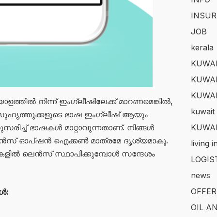
INSUR
JOB
kerala
KUWAI
KUWAI
KUWA
ാളത്തിൽ നിന്ന് ഇംഗ്ലീഷിലേക്ക് മാറണമെങ്കിൽ,
kuwait 
സുഹൃത്തുക്കളുടെ ഭാഷ ഇംഗ്ലീഷ് ആയും
KUWAI
ുസരിച്ച് ഭാഷകൾ മാറ്റാവുന്നതാണ്. നിങ്ങൾ
 ലെൻസ് ഓപ്ഷൻ ഐക്കൺ മാത്രമേ ദൃശ്യമാകൂ.
living 
കളിൽ ലെൻസ് സ്ഥാപിക്കുമ്പോൾ സന്ദേശം
LOGIS
news
OFFER
ൾ:
OIL A