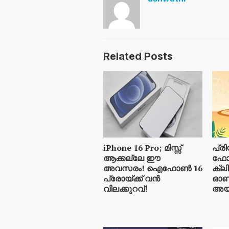
Related Posts
iPhone 16 Pro; മിസ്സ്
പ്രി
ആക്കല്ലേ ഈ
ഫോട്
അവസരം! ഐഫോൺ 16
ക്ലി
പ്രോയ്ക്ക് വൻ
ഓണ
വിലക്കുറവ്!
അയയ