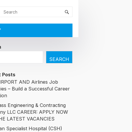
Y
h
SEARCH
 Posts
RPORT AND Airlines Job
ies – Build a Successful Career
tion
ass Engineering & Contracting
ny LLC CAREER: APPLY NOW
HE LATEST VACANCIES
an Specialist Hospital (CSH)