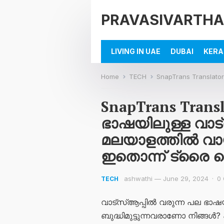
PRAVASIVARTHA
LIVING IN UAE
DUBAI
KERA
Home
TECH
SnapTrans Translator All Text പല ഭ
SnapTrans Transl
ഭാഷയിലുള്ള വാട്
മലയാളത്തിൽ വാ
ഇതൊന്ന് ട്രൈ ച
ashwathi
—
June 29, 2024
·
0
TECH
വാട്സ്ആപ്പിൽ വരുന്ന പല ഭാ
ബുദ്ധിമുട്ടുന്നവരാണോ നിങ്ങൾ