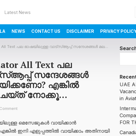
Latest News
LA
NEWS
CONTACT US
DISCLAIMER
PRIVACY POLIC
ാഷയിലുള്ള വാട്സ്ആപ്പ് സന്ദേശങ്ങൾ മലയാളത്തിൽ വായിക്കണോ? എങ്കിൽ ഇതൊന്ന് ട്രൈ ചെയ്ത് നോക്കൂ…
Searc
ator All Text പല
സ്ആപ്പ് സന്ദേശങ്ങൾ
Recent
യിക്കണോ? എങ്കിൽ
UAE AI
Vacanc
െയ്ത് നോക്കൂ…
in Avia
Interm
 Comment
Compa
FOR T
ഷയിലുള്ള മെസേജുകൾ വായിക്കാൻ
? എങ്കിൽ ഇനി എളുപ്പത്തിൽ വായിക്കാം അതിനായി
Canadi