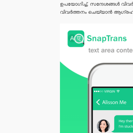
ഉപയോഗിച്ച്, സന്ദേശങ്ങൾ വിവ
വിവർത്തനം ചെയ്യാൻ ആഗ്രഹിക്