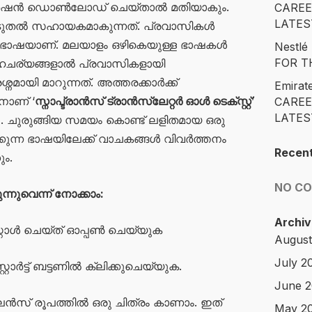
ക്കേഷൻ ഡൊൺലോഡ് ചെയ്താൽ മതിയാകും.
CAREE
LATES
കൂടുതൽ സഹായകമാകുന്നത്. പ്രവാസികൾ
്നം ഭാഷയാണ്. മലയാളം ഒഴികെയുള്ള ഭാഷകൾ
Nestl
FOR T
ചര്യങ്ങളാൽ പ്രവാസികളായി
്നമായി മാറുന്നത്. അത്തരക്കാർക്ക്
Emirat
ാണ് ‘
സ്നാപ്ട്രാൻസ് ട്രാൻസ്ലേറ്റർ ഓൾ ടെക്സ്റ്റ്
’
CAREE
LATES
. ചുരുങ്ങിയ സമയം കൊണ്ട് ലളിതമായ ഒരു
കുന്ന ഭാഷയിലേക്ക് വാചകങ്ങൾ വിവർത്തനം
Recen
ം.
NO C
്നുവെന്ന് നോക്കാം:
Archiv
സ്റ്റാൾ ചെയ്ത് ഓപ്പൺ ചെയ്യുക
August
July 2
ാർട്ട് ബട്ടണിൽ ക്ലിക്കുചെയ്യുക.
June 
െൻസ് രൂപത്തിൽ ഒരു ചിത്രം കാണാം. ഇത്
May 2