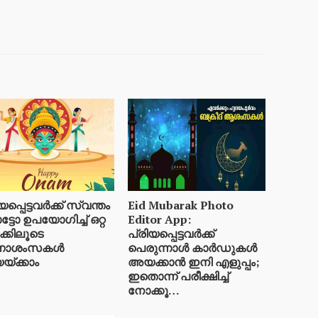
യപ്പെട്ടവർക്ക് സ്വന്തം
Eid Mubarak Photo
ടോ ഉപയോഗിച്ച് ഒറ്റ
Editor App:
ക്കിലൂടെ
പ്രിയപ്പെട്ടവർക്ക്
ാശംസകൾ
പെരുന്നാൾ കാർഡുകൾ
്ക്കാം
അയക്കാൻ ഇനി എളുപ്പം;
ഇതൊന്ന് പരീക്ഷിച്ച്
നോക്കൂ…