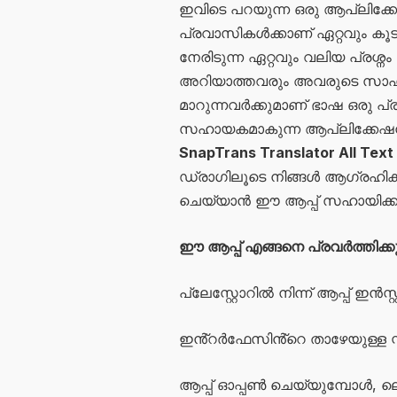
ഇവിടെ പറയുന്ന ഒരു ആപ്ലി
പ്രവാസികൾക്കാണ് ഏറ്റവും 
നേരിടുന്ന ഏറ്റവും വലിയ പ്രശ
അറിയാത്തവരും അവരുടെ സാഹ
മാറുന്നവർക്കുമാണ് ഭാഷ ഒരു പ്രശ
സഹായകമാകുന്ന ആപ്ലിക്കേഷന
SnapTrans Translator All Text
ഡ്രാഗിലൂടെ നിങ്ങൾ ആഗ്രഹിക്
ചെയ്യാൻ ഈ ആപ്പ് സഹായിക്കു
ഈ ആപ്പ് എങ്ങനെ പ്രവർത്തിക്കുന
പ്ലേസ്റ്റോറിൽ നിന്ന് ആപ്പ് ഇൻ
ഇൻ്റർഫേസിൻ്റെ താഴേയുള്ള സ്റ്റ
ആപ്പ് ഓപ്പൺ ചെയ്യുമ്പോൾ, ല