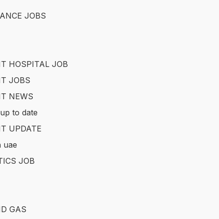
ANCE JOBS
T HOSPITAL JOB
T JOBS
IT NEWS
up to date
T UPDATE
in uae
TICS JOB
ND GAS