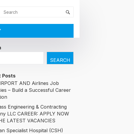
Y
h
SEARCH
 Posts
RPORT AND Airlines Job
ies – Build a Successful Career
tion
ass Engineering & Contracting
ny LLC CAREER: APPLY NOW
HE LATEST VACANCIES
an Specialist Hospital (CSH)