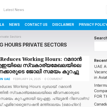
Latest News
LA
NEWS
CONTACT US
DISCLAIMER
PRIVACY POLIC
rivate Sectors
Searc
G HOURS PRIVATE SECTORS
Reduces Working Hours: റമദാൻ
Recent
ഇയിലെ സ്വകാര്യമേഖലയിലെ
UAE AI
ക്കാരുടെ ജോലി സമയം കുറച്ചു
Vacanc
in Avia
IN UAE
FEBRUARY 24, 2025
·
0 COMMENT
Interm
educes Working Hours ദുബായ്: റമദാൻ
Compa
തിൽ സ്വകാര്യമേഖലയിലെ ജീവനക്കാരുടെ
FOR T
സമയം കുറച്ചതായി യുഎഇ. ഹ്യൂമൻ റിസോഴ്‌സ്
Canadi
 എമിറേറ്റൈസേഷൻ മന്ത്രാലയം (മൊഹ്റെ)