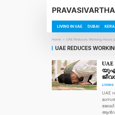
PRAVASIVARTHA
LIVING IN UAE
DUBAI
KERA
Home
UAE Reduces Working Hours p
UAE REDUCES WORKIN
UAE 
യുഎ
ജീവന
LIVING 
UAE r
മാസത്
ജോലി 
ആൻഡ്