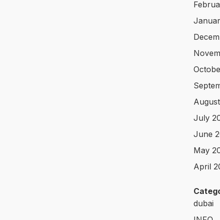
Februa
Januar
Decem
Novem
Octobe
Septe
August
July 2
June 
May 2
April 
Catego
dubai
INFO