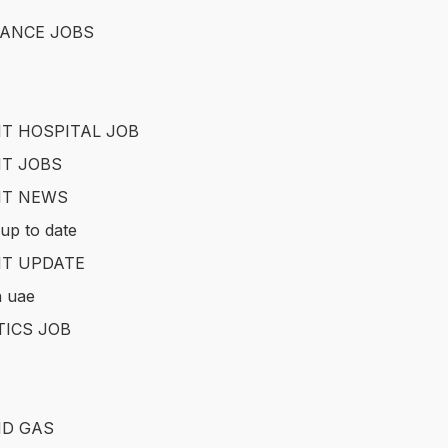
ANCE JOBS
T HOSPITAL JOB
T JOBS
IT NEWS
up to date
T UPDATE
in uae
TICS JOB
ND GAS