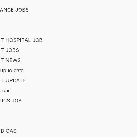
ANCE JOBS
T HOSPITAL JOB
T JOBS
IT NEWS
up to date
T UPDATE
in uae
TICS JOB
ND GAS