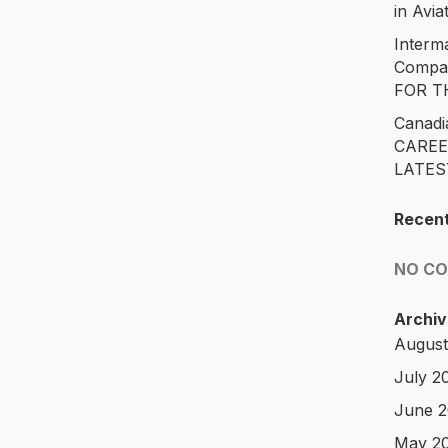
in Avia
Interm
Compa
FOR T
Canadi
CAREE
LATES
Recen
NO C
Archiv
August
July 2
June 
May 2