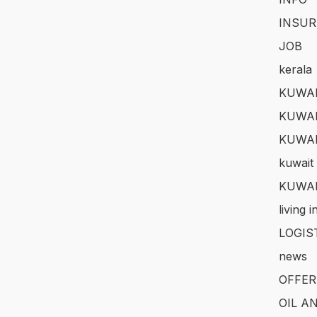
INSUR
JOB
kerala
KUWAI
KUWAI
KUWA
kuwait 
KUWAI
living 
LOGIS
news
OFFER
OIL A