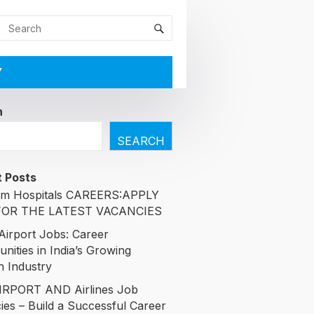
Y
h
SEARCH
 Posts
am Hospitals CAREERS:APPLY
OR THE LATEST VACANCIES
 Airport Jobs: Career
nities in India’s Growing
n Industry
RPORT AND Airlines Job
ies – Build a Successful Career