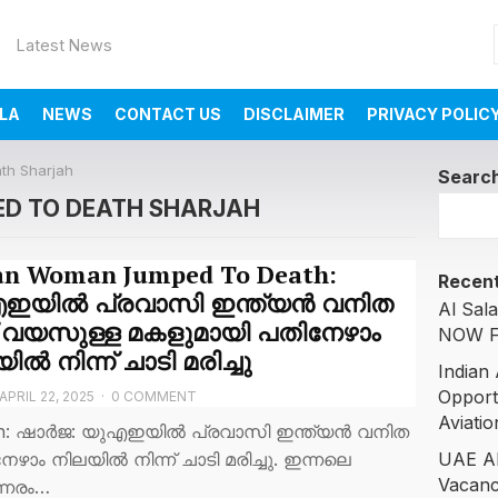
Latest News
LA
NEWS
CONTACT US
DISCLAIMER
PRIVACY POLIC
th Sharjah
Searc
ED TO DEATH SHARJAH
an Woman Jumped To Death:
Recent
ഇയിൽ പ്രവാസി ഇന്ത്യൻ വനിത
Al Sal
് വയസുള്ള മകളുമായി പതിനേഴാം
NOW F
ിൽ നിന്ന് ചാടി മരിച്ചു
Indian
Opportu
APRIL 22, 2025
·
0 COMMENT
Aviatio
th: ഷാര്‍ജ: യുഎഇയിൽ പ്രവാസി ഇന്ത്യൻ വനിത
ഴാം നിലയിൽ നിന്ന് ചാടി മരിച്ചു. ഇന്നലെ
UAE AI
Vacanc
നേരം…