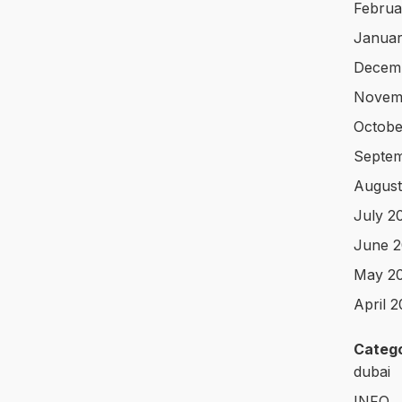
Februa
Januar
Decem
Novem
Octobe
Septe
August
July 2
June 
May 2
April 
Catego
dubai
INFO