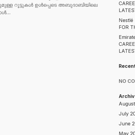
CAREE
്ചുമുള്ള റൂട്ടുകൾ ഉൾപ്പെടെ അബുദാബിയിലെ
LATES
പോൾ…
Nestl
FOR T
Emirat
CAREE
LATES
Recen
NO C
Archiv
August
July 2
June 
May 2