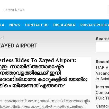
Latest News
LA
NEWS
CONTACT US
DISCLAIMER
PRIVACY POLIC
ort
Searc
ZAYED AIRPORT
erless Rides To Zayed Airport:
Recent
: സായിദ് അന്താരാഷ്ട്ര
UAE AI
നത്താവളത്തിലേക്ക് ഇനി
Vacanc
ൈവറില്ലാത്ത കാറുകളില്‍ യാത്ര;
in Avia
ക് ചെയ്യേണ്ടത് എങ്ങനെ?
Interm
Compa
FOR T
rport: അബുദാബി: അബുദാബി സായിദ് അന്താരാഷ്ട്ര
Canadi
്രൈവറില്ലാത്ത കാറുകളില്‍ യാത്ര ചെയ്യാം.