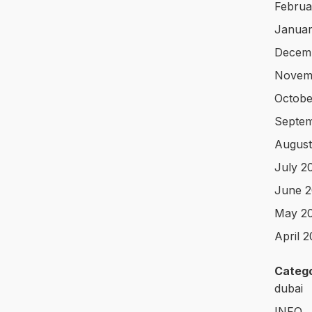
Februa
Januar
Decem
Novem
Octobe
Septe
August
July 2
June 
May 2
April 
Catego
dubai
INFO