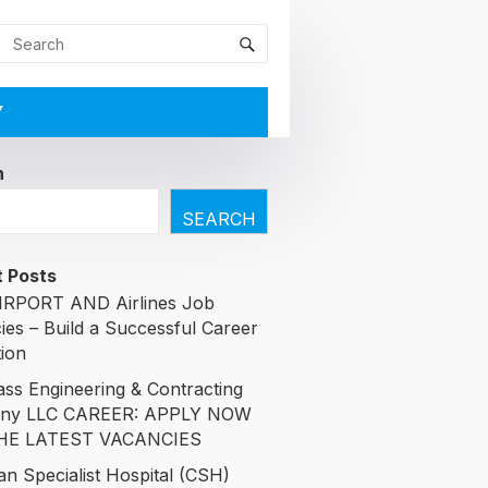
Y
h
SEARCH
 Posts
RPORT AND Airlines Job
ies – Build a Successful Career
tion
ass Engineering & Contracting
ny LLC CAREER: APPLY NOW
HE LATEST VACANCIES
an Specialist Hospital (CSH)