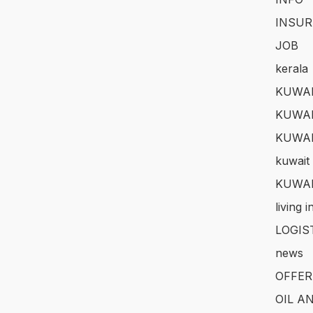
INSUR
JOB
kerala
KUWAI
KUWAI
KUWA
kuwait 
KUWAI
living 
LOGIS
news
OFFER
OIL A