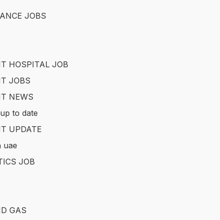
ANCE JOBS
T HOSPITAL JOB
T JOBS
IT NEWS
up to date
T UPDATE
in uae
TICS JOB
ND GAS