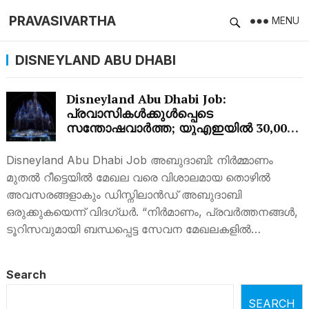
PRAVASIVARTHA
MENU
DISNEYLAND ABU DHABI
Disneyland Abu Dhabi Job:
പ്രവാസികള്‍ക്കുള്‍പ്പെടെ
സന്തോഷവാര്‍ത്ത; യുഎഇയില്‍ 30,000
തൊഴിലവസരങ്ങൾ, നിര്‍മാണം മുതല്‍
റീട്ടെയില്‍ മേഖല വരെ
Disneyland Abu Dhabi Job അബുദാബി: നിര്‍മ്മാണം
മുതല്‍ റീട്ടെയില്‍ മേഖല വരെ വിശാലമായ തൊഴില്‍
അവസരങ്ങളാകും ഡിസ്നിലാന്‍ഡ് അബുദാബി
ഒരുക്കുകയെന്ന് വിദഗ്ധര്‍. “നിർമാണം, പ്രവർത്തനങ്ങൾ,
ടൂറിസവുമായി ബന്ധപ്പെട്ട സേവന മേഖലകളിൽ…
Search
SEARCH