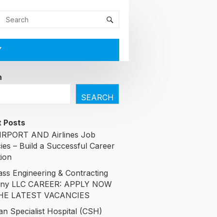
Y
h
SEARCH
 Posts
RPORT AND Airlines Job
ies – Build a Successful Career
tion
ass Engineering & Contracting
ny LLC CAREER: APPLY NOW
HE LATEST VACANCIES
an Specialist Hospital (CSH)