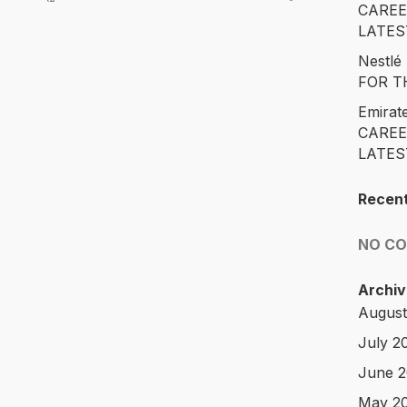
CAREE
LATES
Nestl
FOR T
Emirat
CAREE
LATES
Recen
NO C
Archiv
August
July 2
June 
May 2