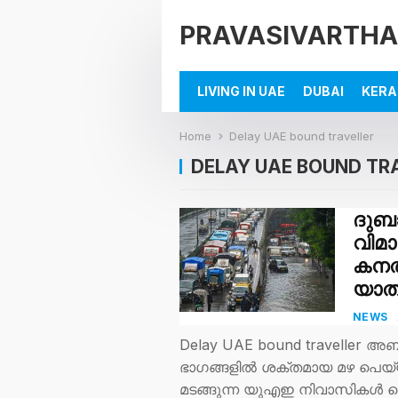
PRAVASIVARTHA
LIVING IN UAE
DUBAI
KERA
Home
Delay UAE bound traveller
DELAY UAE BOUND TR
ദുബാ
വിമാ
കനത
യാത്
NEWS
Delay UAE bound traveller അബ
ഭാഗങ്ങളിൽ ശക്തമായ മഴ പെയ്
മടങ്ങുന്ന യുഎഇ നിവാസികൾ വെ