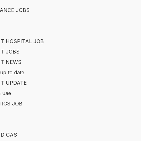
ANCE JOBS
T HOSPITAL JOB
T JOBS
IT NEWS
up to date
T UPDATE
in uae
TICS JOB
ND GAS