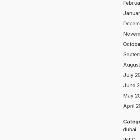
Februa
Januar
Decem
Novem
Octobe
Septe
August
July 2
June 
May 2
April 
Catego
dubai
INFO