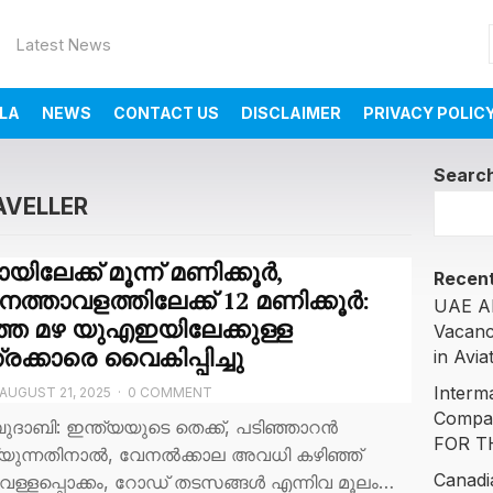
Latest News
LA
NEWS
CONTACT US
DISCLAIMER
PRIVACY POLIC
Searc
AVELLER
യിലേക്ക് മൂന്ന് മണിക്കൂർ,
Recent
നത്താവളത്തിലേക്ക് 12 മണിക്കൂർ:
UAE AI
്ത മഴ യുഎഇയിലേക്കുള്ള
Vacanc
രക്കാരെ വൈകിപ്പിച്ചു
in Avia
Interm
AUGUST 21, 2025
·
0 COMMENT
Compa
ുദാബി: ഇന്ത്യയുടെ തെക്ക്, പടിഞ്ഞാറൻ
FOR T
യുന്നതിനാൽ, വേനൽക്കാല അവധി കഴിഞ്ഞ്
Canadi
ള്ളപ്പൊക്കം, റോഡ് തടസങ്ങൾ എന്നിവ മൂലം…