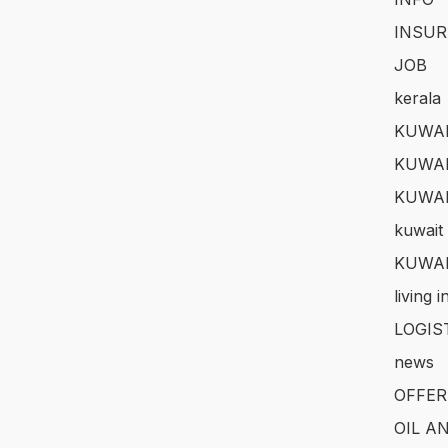
INSUR
JOB
kerala
KUWAI
KUWAI
KUWA
kuwait 
KUWAI
living 
LOGIS
news
OFFER
OIL A