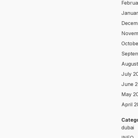
Februa
Januar
Decem
Novem
Octobe
Septe
August
July 2
June 
May 2
April 
Catego
dubai
INFO