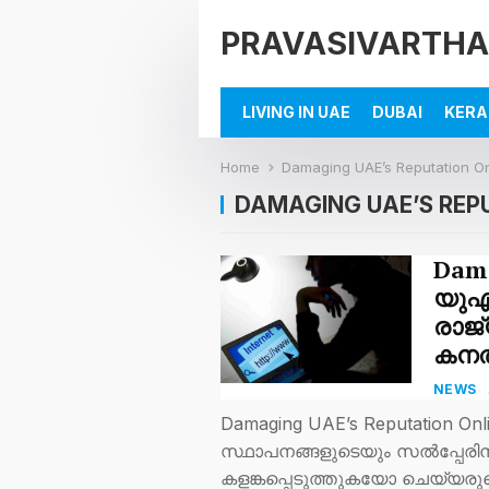
PRAVASIVARTHA
LIVING IN UAE
DUBAI
KERA
Home
Damaging UAE’s Reputation On
DAMAGING UAE’S REPU
Dama
യുഎ
രാജ്
കനത
NEWS
Damaging UAE’s Reputation On
സ്ഥാപനങ്ങളുടെയും സൽപ്പേ
കളങ്കപ്പെടുത്തുകയോ ചെയ്യരു