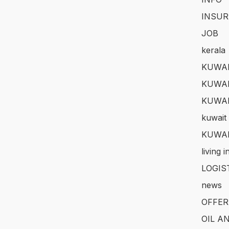
INSUR
JOB
kerala
KUWAI
KUWAI
KUWA
kuwait 
KUWAI
living 
LOGIS
news
OFFER
OIL A