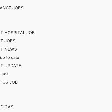
ANCE JOBS
T HOSPITAL JOB
T JOBS
IT NEWS
up to date
T UPDATE
in uae
TICS JOB
ND GAS