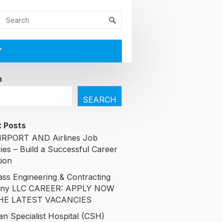
Y
h
SEARCH
 Posts
RPORT AND Airlines Job
ies – Build a Successful Career
tion
ass Engineering & Contracting
ny LLC CAREER: APPLY NOW
HE LATEST VACANCIES
an Specialist Hospital (CSH)