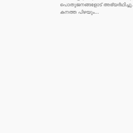
പൊതുജനങ്ങളോട് അഭ്യർഥിച്ചു.
കനത്ത പിഴയും…