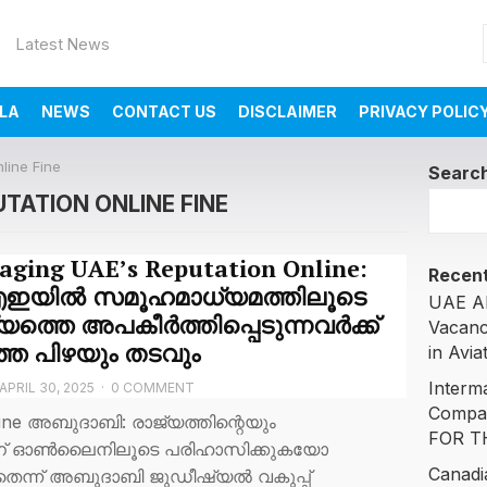
Latest News
LA
NEWS
CONTACT US
DISCLAIMER
PRIVACY POLIC
line Fine
Searc
TATION ONLINE FINE
ging UAE’s Reputation Online:
Recent
ഇയിൽ സമൂഹമാധ്യമത്തിലൂടെ
UAE AI
യത്തെ അപകീർത്തിപ്പെടുന്നവർക്ക്
Vacanc
്ത പിഴയും തടവും
in Avia
Interm
APRIL 30, 2025
·
0 COMMENT
Compa
line അബുദാബി: രാജ്യത്തിന്റെയും
FOR T
രിന് ഓൺലൈനിലൂടെ പരിഹാസിക്കുകയോ
Canadi
തെന്ന് അബുദാബി ജുഡീഷ്യൽ വകുപ്പ്