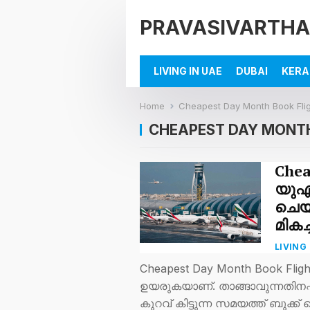
PRAVASIVARTHA
LIVING IN UAE
DUBAI
KERA
Home
Cheapest Day Month Book Fli
CHEAPEST DAY MONTH
Chea
യുഎഇ
ചെയ്
മിക
LIVING 
Cheapest Day Month Book Fligh
ഉയരുകയാണ്. താങ്ങാവുന്നതിനപ്പുറ
കുറവ് കിട്ടുന്ന സമയത്ത് ബുക്ക