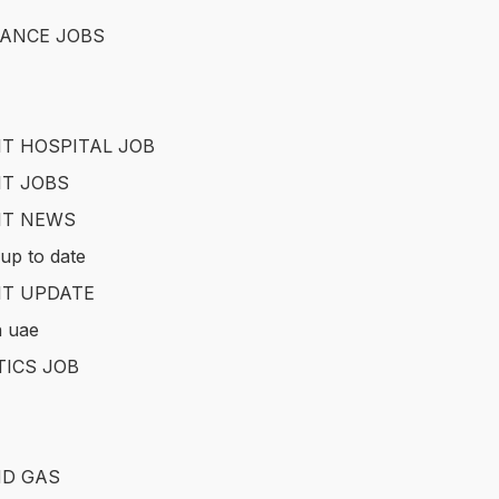
ANCE JOBS
T HOSPITAL JOB
T JOBS
IT NEWS
up to date
T UPDATE
in uae
TICS JOB
ND GAS