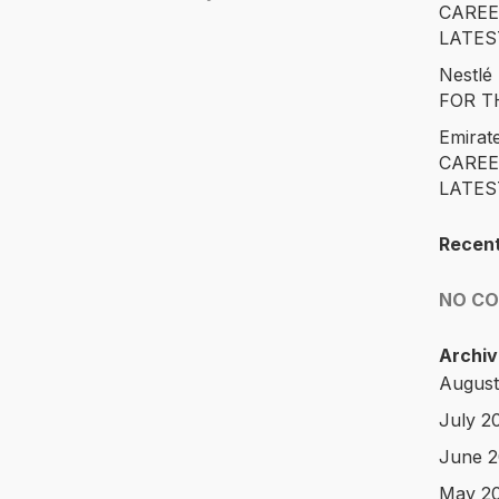
CAREE
LATES
Nestl
FOR T
Emirat
CAREE
LATES
Recen
NO C
Archiv
August
July 2
June 
May 2