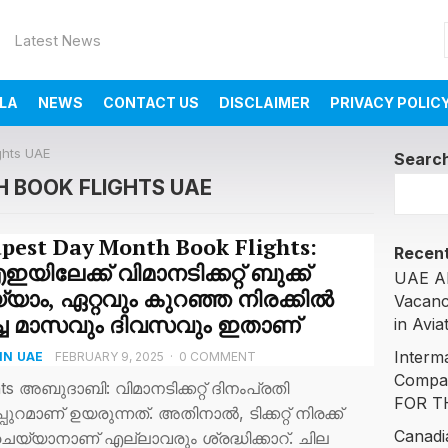
Latest News
LA
NEWS
CONTACT US
DISCLAIMER
PRIVACY POLIC
ghts UAE
Searc
 BOOK FLIGHTS UAE
pest Day Month Book Flights:
Recent
യിലേക്ക് വിമാനടിക്കറ്റ് ബുക്ക്
UAE AI
യാം, ഏറ്റവും കുറഞ്ഞ നിരക്കില്‍
Vacanc
ച്ച മാസവും ദിവസവും ഇതാണ്
in Avia
Interm
IN UAE
FEBRUARY 9, 2025
·
0 COMMENT
Compa
ts അബുദാബി: വിമാനടിക്കറ്റ് ദിനംപ്രതി
FOR T
മാണ് ഉയരുന്നത്. അതിനാല്‍, ടിക്കറ്റ് നിരക്ക്
Canadi
് ചെയ്യാനാണ് എല്ലാവരും ശ്രദ്ധിക്കാറ്. ചില