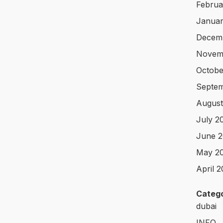
Februa
Januar
Decem
Novem
Octobe
Septe
August
July 2
June 
May 2
April 
Catego
dubai
INFO