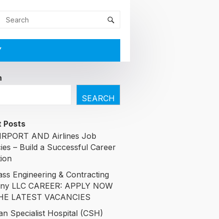
Y
h
SEARCH
 Posts
RPORT AND Airlines Job
ies – Build a Successful Career
tion
ass Engineering & Contracting
ny LLC CAREER: APPLY NOW
HE LATEST VACANCIES
an Specialist Hospital (CSH)