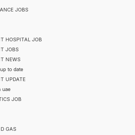
ANCE JOBS
T HOSPITAL JOB
T JOBS
IT NEWS
up to date
T UPDATE
in uae
TICS JOB
ND GAS