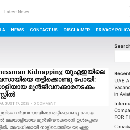
Latest News
LA
NEWS
CONTACT US
DISCLAIMER
PRIVACY POLIC
Searc
inessman Kidnapping യുഎഇയിലെ
Recent
സായിയെ തട്ടിക്കൊണ്ടു പോയി:
UAE AI
ാളിയായ മുൻജീവനക്കാരനടക്കം
Vacanc
റ്റിൽ
in Avia
Interm
AUGUST 17, 2025
·
0 COMMENT
Compa
ിലെ വ്യവസായിയെ തട്ടിക്കൊണ്ടു പോയ
FOR T
 മലയാളിയായ മുൻജീവനക്കാരൻ ഉൾപ്പെടെ
Canadi
്റിൽ. അവധിക്കായി നാട്ടിലെത്തിയ യുഎഇ