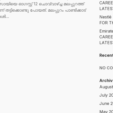
CAREE
യിയെ ഓഗസ്റ്റ് 12 ചൊവ്വാഴ്ച്ച മലപ്പുറത്ത്
LATES
ണ് തട്ടിക്കൊണ്ടു പോയത്. മലപ്പുറം പാണ്ടിക്കാട്
േശി…
Nestl
FOR T
Emirat
CAREE
LATES
Recen
NO C
Archiv
August
July 2
June 
May 2