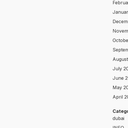
Februa
Januar
Decem
Novem
Octobe
Septe
August
July 2
June 
May 2
April 
Catego
dubai
INFO