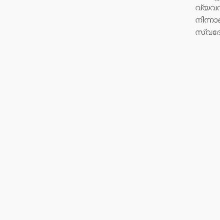
വ്യവസാ
നിന്നാ
സ്വദ