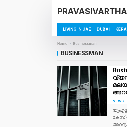
PRAVASIVARTHA
LIVING IN UAE
DUBAI
KERA
Home
Businessman
BUSINESSMAN
Bus
വ്യവ
മലയ
അറസ്
NEWS
യുഎഇയ
കേസിൽ
അറസ്റ