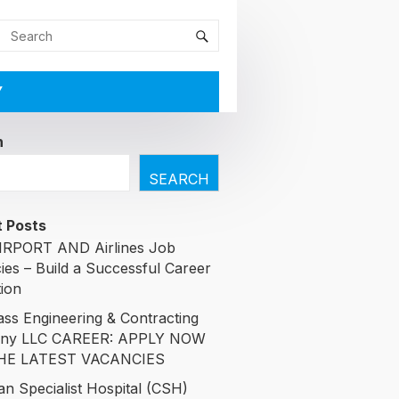
Y
h
SEARCH
 Posts
RPORT AND Airlines Job
ies – Build a Successful Career
tion
ass Engineering & Contracting
ny LLC CAREER: APPLY NOW
HE LATEST VACANCIES
an Specialist Hospital (CSH)