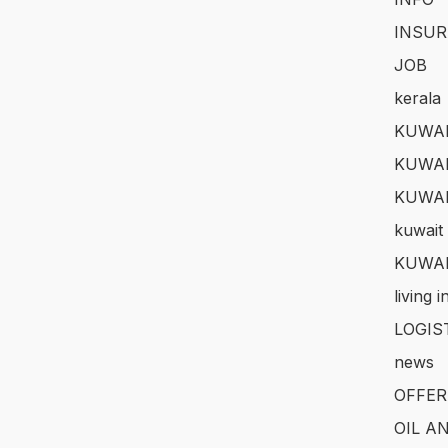
INSUR
JOB
kerala
KUWAI
KUWAI
KUWA
kuwait 
KUWAI
living 
LOGIS
news
OFFER
OIL A