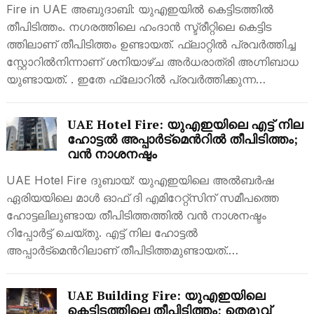
Fire in UAE അ​ബു​ദാ​ബി: യുഎഇയില്‍ കെട്ടിടത്തില്‍
തീപിടിത്തം. ന​ഗ​ര​ത്തി​ലെ ഹം​ദാ​ൻ സ്ട്രീ​റ്റി​ലെ കെ​ട്ടി​ട​
ത്തിലാണ് തീ​പി​ടി​ത്തം ഉണ്ടായത്. ഫ്ലാ​റ്റി​ൽ പ്ര​വ​ർ​ത്തിച്ച
സ്റ്റോ​റി​ൽ​നിന്നാണ് ശ​നി​യാ​ഴ്ച അ​ർ​ധ​രാ​ത്രി അ​ഗ്നി​ബാ​ധ​
യു​ണ്ടാ​യ​ത്. . ഇ​തേ ഫ്ലോ​റി​ൽ പ്ര​വ​ർ​ത്തി​ക്കു​ന്ന…
UAE Hotel Fire: യുഎഇയിലെ എട്ട് നില
ഹോട്ടൽ അപ്പാർട്മെന്‍റില്‍ തീപിടിത്തം;
വന്‍ നാശനഷ്ടം
UAE Hotel Fire ദുബായ്: യുഎഇയിലെ അല്‍ബര്‍ഷ
ഏരിയയിലെ മാള്‍ ഓഫ് ദി എമിറേറ്റ്സിന് സമീപത്തെ
ഹോട്ടലിലുണ്ടായ തീപിടിത്തത്തില്‍ വന്‍ നാശനഷ്ടം
റിപ്പോര്‍ട്ട് ചെയ്തു. എട്ട് നില ഹോട്ടല്‍
അപ്പാര്‍ട്മെന്‍റിലാണ് തീപിടിത്തമുണ്ടായത്.…
UAE Building Fire: യുഎഇയിലെ
കെട്ടിടത്തിലെ തീപിടിത്തം; തെരുവ്