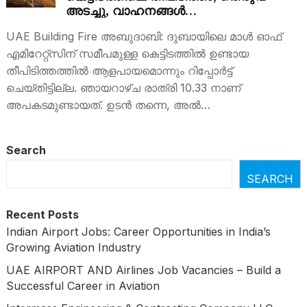
അടച്ചു, വാഹനങ്ങള്‍
കടന്നുപോകേണ്ടത്…
UAE Building Fire അബുദാബി: ദുബായിലെ മാൾ ഓഫ്
എമിറേറ്റ്‌സിന് സമീപമുള്ള കെട്ടിടത്തിൽ ഉണ്ടായ
തീപിടിത്തത്തിൽ ആളപായമൊന്നും റിപ്പോർട്ട്
ചെയ്തിട്ടില്ല. ഞായറാഴ്ച രാത്രി 10.33 നാണ്
അപകടമുണ്ടായത്. ഉടൻ തന്നെ, അൽ…
Search
SEARCH
Recent Posts
Indian Airport Jobs: Career Opportunities in India’s
Growing Aviation Industry
UAE AIRPORT AND Airlines Job Vacancies – Build a
Successful Career in Aviation