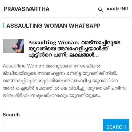
PRAVASIVARTHA
MENU
ASSAULTING WOMAN WHATSAPP
Assaulting Woman: വാട്സാപ്പിലൂടെ
യുവതിയെ അവഹേളിച്ചയാള്‍ക്ക്
എട്ടിന്‍റെ പണി; ലക്ഷങ്ങള്‍
നഷ്ടപരിഹാരം ഉള്‍പ്പെടെ…
Assaulting Woman അബുദാബി: സോഷ്യല്‍
മീഡിയയിലൂടെ അവഹേളനം നേരിട്ട യുവതിക്ക് നീതി.
വാട്സാപ്പിലൂടെ യുവതിയെ അവഹേളിച്ച യുവാവിനെ
അല്‍ ഐയ്ന്‍ കോടതി ശിക്ഷ വിധിച്ചു. യു​വ​തി​ക്ക് പ​തി​നാ​
യി​രം ദി​ര്‍ഹം ന​ഷ്ട​പ​രി​ഹാ​രവും യുവതിയുടെ…
Search
SEARCH