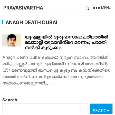
PRAVASIVARTHA
MENU
ANAGH DEATH DUBAI
യുഎഇയിൽ ദുരൂഹസാഹചര്യത്തിൽ
മലയാളി യുവാവിൻ്റെ മരണം; പരാതി
നൽകി കുടുംബം
Anagh Death Dubai ദുബായ്: ദുരൂഹ സാഹചര്യത്തിൽ
മരിച്ച കണ്ണൂർ പാനൂർ വള്ള്യായി സ്വദേശി അനഘിന്റെ
(25) മരണവുമായി ബന്ധപ്പെട്ട് കുടുംബം കമ്പനിക്കെതിരെ
പരാതി നല്‍കി. കമ്പനി ഉടമയ്ക്കെതിരെ ഗുരുതരമായ
ആരോപണങ്ങളുന്നയിച്ച്…
Search
SEARCH