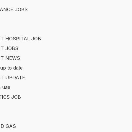
ANCE JOBS
T HOSPITAL JOB
T JOBS
IT NEWS
up to date
T UPDATE
in uae
TICS JOB
ND GAS