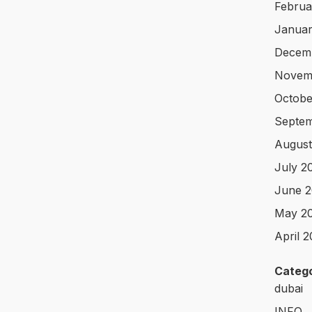
Februa
Januar
Decem
Novem
Octobe
Septe
August
July 2
June 
May 2
April 
Catego
dubai
INFO