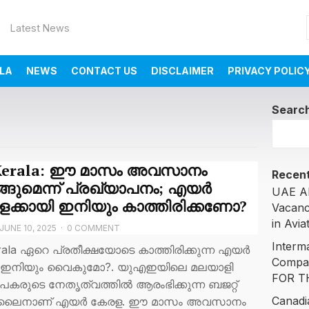
Latest News
LA
NEWS
CONTACT US
DISCLAIMER
PRIVACY POLIC
Searc
 Kerala: ഈ മാസം അവസാനം
Recent
്ങുമെന്ന് പ്രഖ്യാപനം; എയര്‍
UAE AI
ളക്കായി ഇനിയും കാത്തിരിക്കണോ?
Vacanc
in Avia
JUNE 10, 2025
·
0 COMMENT
Interm
rala ഏറെ പ്രതീക്ഷയോടെ കാത്തിരിക്കുന്ന എയര്‍
Compa
 ഇനിയും വൈകുമോ?. യുഎഇയിലെ മലയാളി
FOR T
പകരുടെ നേതൃത്വത്തില്‍ ആരംഭിക്കുന്ന ബജറ്റ്
Canadi
‍ലൈനാണ് എയര്‍ കേരള. ഈ മാസം അവസാനം