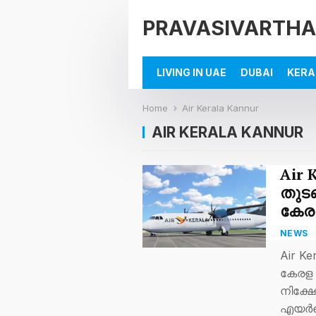
PRAVASIVARTHA
LIVING IN UAE
DUBAI
KERA
Home
Air Kerala Kannur
AIR KERALA KANNUR
Air
തുടങ
കേര
NEWS
Air Ke
കേരള
നിക്ഷേ
എയര്