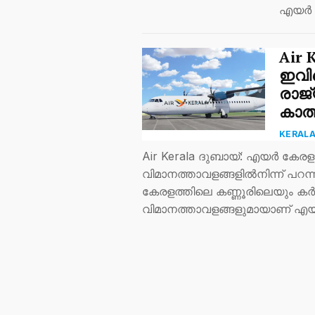
എയര്‍
Air 
ഇവിട
രാജ്
കാത്
KERAL
Air Kerala ദുബായ്: എയര്‍ കേരള
വിമാനത്താവളങ്ങളില്‍നിന്ന് പറന്
കേരളത്തിലെ കണ്ണൂരിലെയും
വിമാനത്താവളങ്ങളുമായാണ് എയ