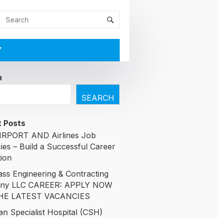
Y
h
SEARCH
 Posts
RPORT AND Airlines Job
ies – Build a Successful Career
tion
ass Engineering & Contracting
ny LLC CAREER: APPLY NOW
HE LATEST VACANCIES
an Specialist Hospital (CSH)