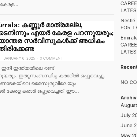
CAREE
 കേരള…
LATES
Nestl
Kerala: കണ്ണൂര്‍ മാത്രമല്ല,
FOR T
െനിന്നും എയര്‍ കേരള പറന്നുയരും;
Emirat
യാന്തര സര്‍വീസുകള്‍ക്ക് അധികം
CAREE
തിരിക്കേണ്ട
LATES
A
JANUARY 6, 2025
·
0 COMMENT
Recen
 ഇനി ഇന്ത്യയിലെ രണ്ട്
നുയരും. ഇതുസംബന്ധിച്ച കരാറില്‍ ഒപ്പുവെച്ചു.
NO C
 കർണാടകയിലെ മൈസൂരുവിലെയും
ർ കേരള കരാർ ഒപ്പുവെച്ചത്. ഈ…
Archiv
August
July 2
June 
May 2