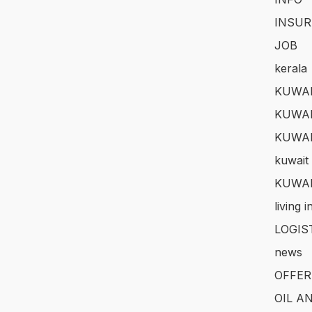
INSUR
JOB
kerala
KUWAI
KUWAI
KUWA
kuwait 
KUWAI
living 
LOGIS
news
OFFER
OIL A