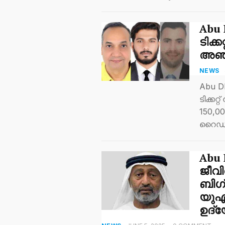
Abu 
ടിക്
അഞ്
NEWS
Abu D
ടിക്കറ
150,0
റൈഡറ
Abu D
ജീവി
ബിഗ് 
യുഎ
ഉദ്