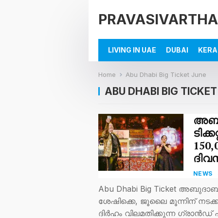
PRAVASIVARTHA
LIVING IN UAE
DUBAI
KERA
Home
Abu Dhabi Big Ticket June
ABU DHABI BIG TICKET
അബുദ
ടിക്
150,
ദിവ
NEWS
Abu Dhabi Big Ticket അബുദാബ
ശേഷിക്കെ, ജൂലൈ മൂന്നിന് നടക്ക
ദിർഹം വിലമതിക്കുന്ന ഗ്രാൻഡ