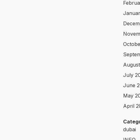
Februa
Januar
Decem
Novem
Octobe
Septe
August
July 2
June 
May 2
April 
Catego
dubai
INFO