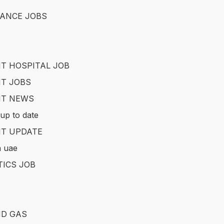
ANCE JOBS
T HOSPITAL JOB
T JOBS
IT NEWS
up to date
T UPDATE
in uae
TICS JOB
ND GAS