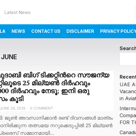
Latest News
LA
NEWS
CONTACT US
DISCLAIMER
PRIVACY POLIC
Searc
 JUNE
ാബി ബിഗ് ടിക്കറ്റിന്‍റെ സൗജന്യ
Recent
കറ്റിലൂടെ 25 മില്യൺ ദിർഹവും
UAE AI
000 ദിർഹവും നേടൂ; ഇനി ഒരു
Vacanc
സം കൂടി
in Avia
Interm
JUNE 29, 2025
·
0 COMMENT
Compa
ി: ജൂണ്‍ അവസാനിക്കാൻ രണ്ട് ദിവസങ്ങൾ മാത്രം
FOR T
ാനിരിക്കുന്ന തത്സമയ നറുക്കെടുപ്പിൽ 25 മില്യൺ
Canadi
് പ്രൈസ് സമ്മാനമായി…