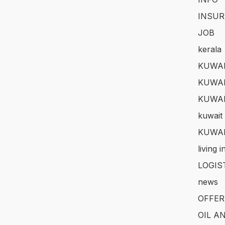
INSUR
JOB
kerala
KUWAI
KUWAI
KUWA
kuwait 
KUWAI
living 
LOGIS
news
OFFER
OIL A