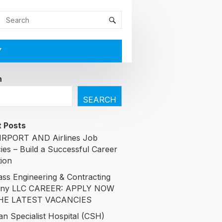
Y
h
SEARCH
 Posts
RPORT AND Airlines Job
ies – Build a Successful Career
tion
ass Engineering & Contracting
ny LLC CAREER: APPLY NOW
HE LATEST VACANCIES
an Specialist Hospital (CSH)