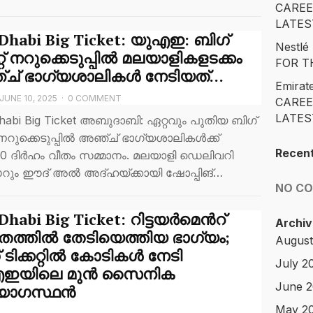
CAREE
LATES
Dhabi Big Ticket: യുഎഇ: ബിഗ്
Nestl
കറ്റ് നറുക്കെടുപ്പിൽ മലയാളികളടക്കം
FOR T
ച് ഭാഗ്യശാലികൾ നേടിയത്…
Emirat
JUNE 10, 2025
·
0 COMMENT
CAREE
LATES
habi Big Ticket അബുദാബി: ഏറ്റവും പുതിയ ബിഗ്
്റ് നറുക്കെടുപ്പിൽ അഞ്ച് ഭാഗ്യശാലികൾക്ക്
Recen
00 ദിർഹം വീതം സമ്മാനം. മലയാളി ഡെലിവറി
ും ഈദ് അൽ അദ്ഹയ്ക്കായി ഷോപ്പിങ്…
NO C
habi Big Ticket: റിട്ടയര്‍മെന്‍റ്
Archiv
തത്തില്‍ തേടിയെത്തിയ ഭാഗ്യം;
August
ടിക്കറ്റില്‍ കോടികള്‍ നേടി
July 2
ഇയിലെ മുൻ സൈനിക
June 
യോഗസ്ഥന്‍
May 2