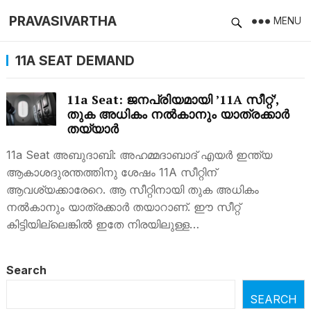
PRAVASIVARTHA
MENU
11A SEAT DEMAND
11a Seat: ജനപ്രിയമായി ’11A സീറ്റ്’,
തുക അധികം നൽകാനും യാത്രക്കാര്‍
തയ്യാര്‍
11a Seat അബുദാബി: അഹമ്മദാബാദ് എയര്‍ ഇന്ത്യ
ആകാശദുരന്തത്തിനു ശേഷം 11A സീറ്റിന്
ആവശ്യക്കാരേറെ. ആ സീറ്റിനായി തുക അധികം
നൽകാനും യാത്രക്കാർ തയാറാണ്. ഈ സീറ്റ്
കിട്ടിയില്ലെങ്കിൽ ഇതേ നിരയിലുള്ള…
Search
SEARCH